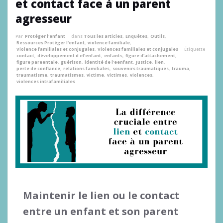
et contact face à un parent
agresseur
Par
Protéger l'enfant
dans
Tous les articles
,
Enquêtes
,
Outils
,
Ressources Protéger l'enfant
,
violence familiale
,
Violence familiales et conjugales
,
Violences familiales et conjugales
Étiquette
contact
,
développement d el'enfant
,
enfants
,
figure d'attachement
,
figure pareentale
,
guérison
,
identité de l'eenfant
,
Justice
,
lien
,
perte de confiance
,
relations familiales
,
souvenirs traumatiques
,
trauma
,
traumatisme
,
traumatismes
,
victime
,
victimes
,
violences
,
violences intrafamiliales
Maintenir le lien ou le contact
entre un enfant et son parent