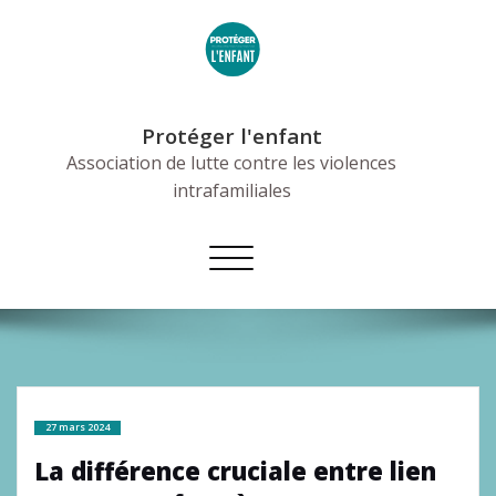
Skip
to
content
Protéger l'enfant
Association de lutte contre les violences
intrafamiliales
Afficher/masquer
la
navigation
27 mars 2024
La différence cruciale entre lien