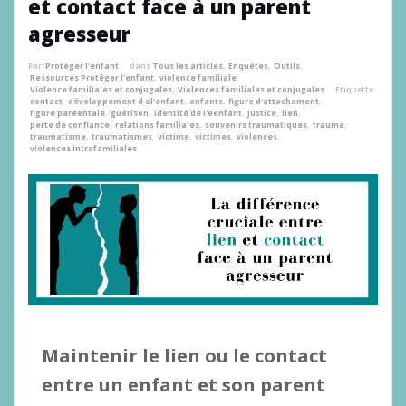
et contact face à un parent
agresseur
Par
Protéger l'enfant
dans
Tous les articles
,
Enquêtes
,
Outils
,
Ressources Protéger l'enfant
,
violence familiale
,
Violence familiales et conjugales
,
Violences familiales et conjugales
Étiquette
contact
,
développement d el'enfant
,
enfants
,
figure d'attachement
,
figure pareentale
,
guérison
,
identité de l'eenfant
,
Justice
,
lien
,
perte de confiance
,
relations familiales
,
souvenirs traumatiques
,
trauma
,
traumatisme
,
traumatismes
,
victime
,
victimes
,
violences
,
violences intrafamiliales
Maintenir le lien ou le contact
entre un enfant et son parent