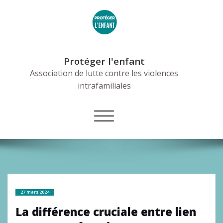
Skip
to
content
Protéger l'enfant
Association de lutte contre les violences
intrafamiliales
Afficher/masquer
la
navigation
27 mars 2024
La différence cruciale entre lien