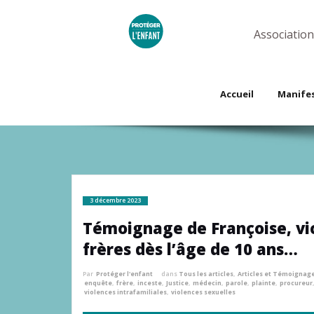
Skip
to
content
Association
Accueil
Manife
3 décembre 2023
Témoignage de Françoise, vic
frères dès l’âge de 10 ans…
Par
Protéger l'enfant
dans
Tous les articles
,
Articles et Témoignag
enquête
,
frère
,
inceste
,
Justice
,
médecin
,
parole
,
plainte
,
procureur
violences intrafamiliales
,
violences sexuelles