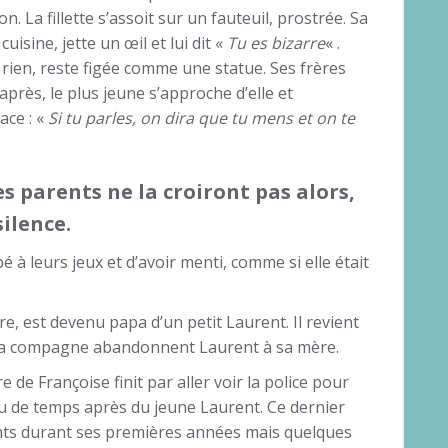
n. La fillette s’assoit sur un fauteuil, prostrée. Sa
cuisine, jette un œil et lui dit «
Tu es bizarre
« .
rien, reste figée comme une statue. Ses frères
près, le plus jeune s’approche d’elle et
ace : «
Si tu parles, on dira que tu mens et on te
s parents ne la croiront pas alors,
silence.
pé à leurs jeux et d’avoir menti, comme si elle était
re, est devenu papa d’un petit Laurent. Il revient
et sa compagne abandonnent Laurent à sa mère.
 de Françoise finit par aller voir la police pour
u de temps après du jeune Laurent. Ce dernier
nts durant ses premières années mais quelques