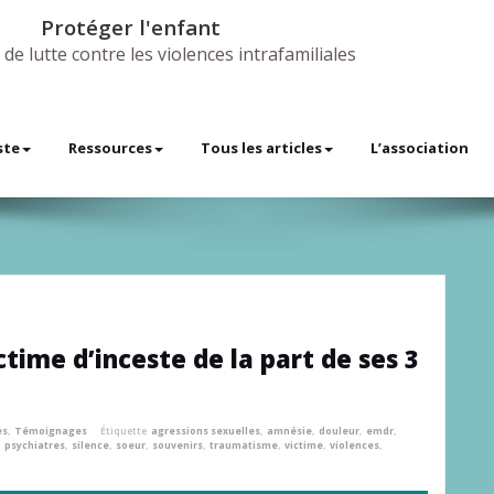
Protéger l'enfant
 de lutte contre les violences intrafamiliales
ste
Ressources
Tous les articles
L’association
time d’inceste de la part de ses 3
es
,
Témoignages
Étiquette
agressions sexuelles
,
amnésie
,
douleur
,
emdr
,
,
psychiatres
,
silence
,
soeur
,
souvenirs
,
traumatisme
,
victime
,
violences
,