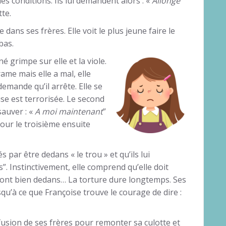
es conditions. Ils lui demandent alors : «
Allonge
tte.
 dans ses frères. Elle voit le plus jeune faire le
bas.
é grimpe sur elle et la viole.
ame mais elle a mal, elle
demande qu’il arrête. Elle se
ise est terrorisée. Le second
sauver : «
A moi maintenant
”
pour le troisième ensuite
 par être dedans « le trou » et qu’ils lui
”. Instinctivement, elle comprend qu’elle doit
s sont bien dedans… La torture dure longtemps. Ses
squ’à ce que Françoise trouve le courage de dire :
nfusion de ses frères pour remonter sa culotte et