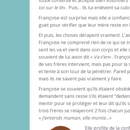
toute contente et accepte bien volontiers l
toi sur le lit
« . Puis… ils lui enlèvent sa culo
Françoise est surprise mais elle a confiance
guet pour vérifier que leur mère reste en 
Et puis, les choses dérapent vraiment. L’ain
Françoise ne comprend rien de ce qui se tr
sent les va et vient dans son corps et elle 
souvient de lui avoir dit «
Va-t’en
« . Franço
de ses frères intervient, mais pas pour la 
et tente à son tour de la pénétrer. Pareil 
mais ils ne savent pas vraiment y faire.
Françoise se souvient qu’ils étaient obsédés
demandent sans cesse s’ils étaient “dedans
mentir pour se protéger et leur dit qu’il
trois frères se relayeront 2 fois chacun ju
«
J’entends maman, elle monte…
«
Elle profite de la co