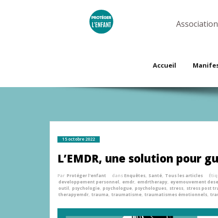
Skip
to
content
Association
Accueil
Manife
15 octobre 2022
L’EMDR, une solution pour g
Par
Protéger l'enfant
dans
Enquêtes
,
Santé
,
Tous les articles
Éti
developpement personnel
,
emdr
,
emdrtherapy
,
eyemouvement desen
outil
,
psychologie
,
psychologue
,
psychologues
,
stress
,
stress post t
therapyemdr
,
trauma
,
traumatisme
,
traumatismes émotionnels
,
tra