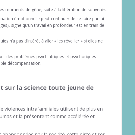
es moments de gêne, suite à la libération de souvenirs.
rmation émotionnelle peut continuer de se faire par lui-
es), signe qu’un travail en profondeur est en train de
n’a pas d’intérêt à aller « les réveiller » si elles ne
nt des problèmes psychiatriques et psychotiques
sible décompensation.
t sur la science toute jeune de
 violences intrafamiliales utilisent de plus en
aumas et la présentent comme accélérée et
t abandonnées par la société, cette piste et ses