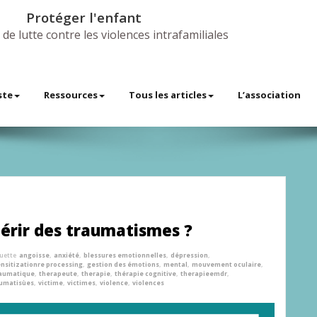
Protéger l'enfant
 de lutte contre les violences intrafamiliales
ste
Ressources
Tous les articles
L’association
uérir des traumatismes ?
quette
angoisse
,
anxiété
,
blessures emotionnelles
,
dépression
,
sitizationre processing
,
gestion des émotions
,
mental
,
mouvement oculaire
,
raumatique
,
therapeute
,
therapie
,
thérapie cognitive
,
therapieemdr
,
umatisùes
,
victime
,
victimes
,
violence
,
violences