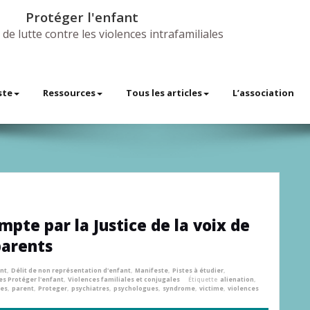
Protéger l'enfant
 de lutte contre les violences intrafamiliales
ste
Ressources
Tous les articles
L’association
mpte par la Justice de la voix de
parents
ant
,
Délit de non représentation d'enfant
,
Manifeste
,
Pistes à étudier
,
s Protéger l'enfant
,
Violences familiales et conjugales
Étiquette
alienation
,
es
,
parent
,
Proteger
,
psychiatres
,
psychologues
,
syndrome
,
victime
,
violences