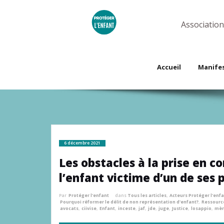
Skip
to
content
Association
Accueil
Manife
6 décembre 2021
Les obstacles à la prise en co
l’enfant victime d’un de ses 
Par
Protéger l'enfant
dans
Tous les articles
,
Acteurs Protéger l'enf
Pourquoi réformer le délit de non représentation d'enfant?
,
Ressource
avocats
,
ciivise
,
Enfant
,
inceste
,
jaf
,
jde
,
juge
,
Justice
,
losappio
,
mèr