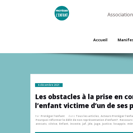
Skip
to
content
Association
Accueil
Manife
6 décembre 2021
Les obstacles à la prise en co
l’enfant victime d’un de ses 
Par
Protéger l'enfant
dans
Tous les articles
,
Acteurs Protéger l'enf
Pourquoi réformer le délit de non représentation d'enfant?
,
Ressource
avocats
,
ciivise
,
Enfant
,
inceste
,
jaf
,
jde
,
juge
,
Justice
,
losappio
,
mèr