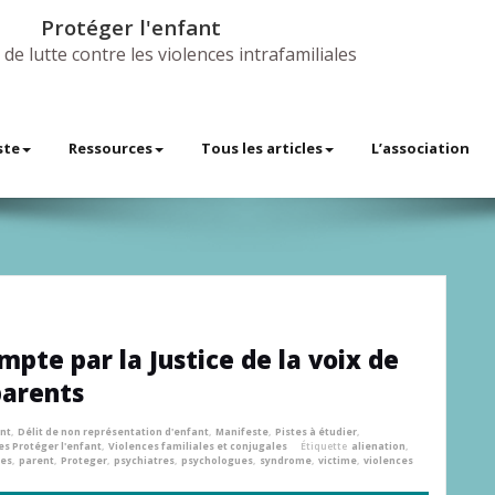
Protéger l'enfant
 de lutte contre les violences intrafamiliales
ste
Ressources
Tous les articles
L’association
mpte par la Justice de la voix de
parents
ant
,
Délit de non représentation d'enfant
,
Manifeste
,
Pistes à étudier
,
s Protéger l'enfant
,
Violences familiales et conjugales
Étiquette
alienation
,
es
,
parent
,
Proteger
,
psychiatres
,
psychologues
,
syndrome
,
victime
,
violences