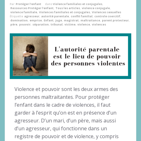
Par
Protéger l'enfant
dans
Violence familiales et conjugales
,
Ressources Protéger l'enfant
,
Tous les articles
,
violence conjugale
,
violence familiale
,
Violences familiales et conjugales
,
Violences sexuelles
Étiquette
agresseur
,
autorité parentale
,
conflit familial
,
controle coercitif
,
domination
,
emprise
,
Enfant
,
juge
,
magistrat
,
maltraitance
,
parent protecteur
,
père
,
pouvoir
,
séparation
,
tribunal
,
victime
,
violence
,
violences
Violence et pouvoir sont les deux armes des
personnes maltraitantes. Pour protéger
l’enfant dans le cadre de violences, il faut
garder à l’esprit qu’on est en présence d’un
agresseur. D’un mari, d’un père, mais aussi
d’un agresseur, qui fonctionne dans un
registre de pouvoir et de violence, y compris