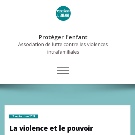
Skip
to
content
Protéger l'enfant
Association de lutte contre les violences
intrafamiliales
Afficher/masquer
la
navigation
7 septembre 2021
La violence et le pouvoir