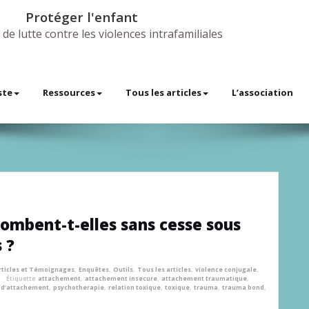
Protéger l'enfant
 de lutte contre les violences intrafamiliales
ste
Ressources
Tous les articles
L’association
ombent-t-elles sans cesse sous
 ?
rticles et Témoignages
,
Enquêtes
,
Outils
,
Tous les articles
,
violence conjugale
,
Étiquette
attachement
,
attachement insecure
,
attachement traumatique
,
 d’attachement
,
psychotherapie
,
relation toxique
,
toxique
,
trauma
,
trauma bond
,