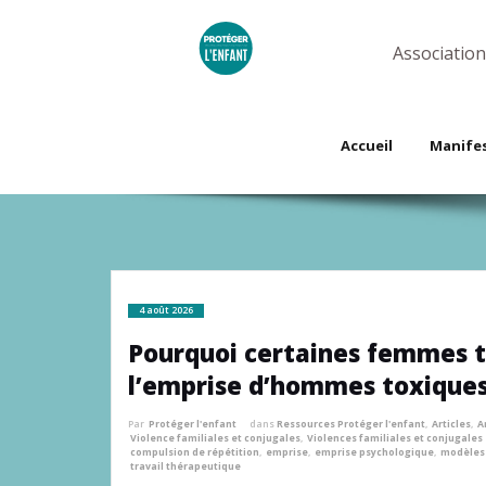
Skip
to
content
Association
Accueil
Manife
4 août 2026
Pourquoi certaines femmes t
l’emprise d’hommes toxiques
Par
Protéger l'enfant
dans
Ressources Protéger l'enfant
,
Articles
,
A
Violence familiales et conjugales
,
Violences familiales et conjugales
compulsion de répétition
,
emprise
,
emprise psychologique
,
modèles
travail thérapeutique