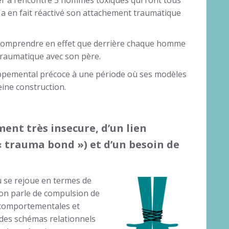
fer a rencontré 5 hommes toxiques qui l’ont tous
 en fait réactivé son attachement traumatique
 comprendre en effet que derrière chaque homme
traumatique avec son père.
oppemental précoce à une période où ses modèles
eine construction.
ment très insecure, d’un lien
 trauma bond ») et d’un besoin de
u se rejoue en termes de
 on parle de compulsion de
o-comportementales et
des schémas relationnels