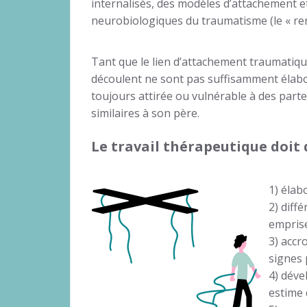
internalisés, des modèles d’attachement 
neurobiologiques du traumatisme (le « ren
Tant que le lien d’attachement traumatique
découlent ne sont pas suffisamment élaboré
toujours attirée ou vulnérable à des par
similaires à son père.
Le travail thérapeutique doit d
1) élab
2) diff
emprise
3) accr
signes 
4) déve
estime 