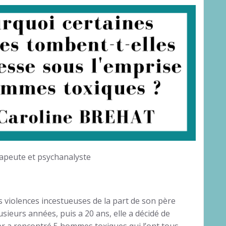
rapeute et psychanalyste
 des violences incestueuses de la part de son père
usieurs années, puis a 20 ans, elle a décidé de