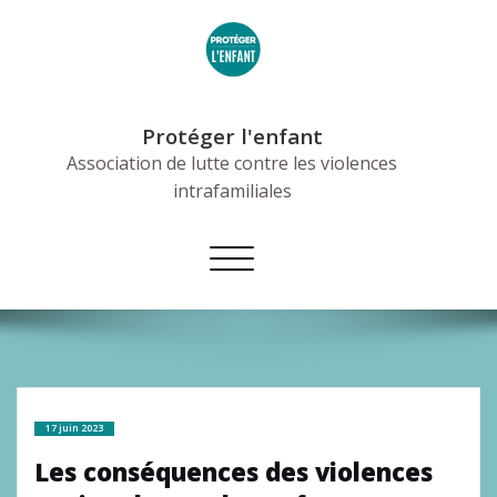
Skip
to
content
Protéger l'enfant
Association de lutte contre les violences
intrafamiliales
Afficher/masquer
la
navigation
17 juin 2023
Les conséquences des violences