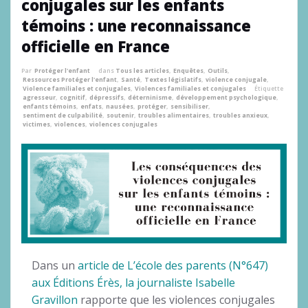
conjugales sur les enfants
témoins : une reconnaissance
officielle en France
Par
Protéger l'enfant
dans
Tous les articles
,
Enquêtes
,
Outils
,
Ressources Protéger l'enfant
,
Santé
,
Textes législatifs
,
violence conjugale
,
Violence familiales et conjugales
,
Violences familiales et conjugales
Étiquette
agresseur
,
cognitif
,
dépressifs
,
déterninisme
,
développement psychologique
,
enfants témoins
,
enfats
,
nausées
,
protéger
,
sensibiliser
,
sentiment de culpabilité
,
soutenir
,
troubles alimentaires
,
troubles anxieux
,
victimes
,
violences
,
violences conjugales
Dans un
article de L’école des parents (N°647)
aux Éditions Érès, la journaliste Isabelle
Gravillon
rapporte que les violences conjugales