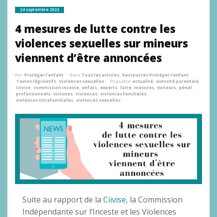
24 septembre 2022
4 mesures de lutte contre les
violences sexuelles sur mineurs
viennent d’être annoncées
Par
Protéger l'enfant
dans
Tous les articles
,
Ressources Protéger l'enfant
,
Textes législatifs
,
Violences sexuelles
Étiquette
actualité
,
autorité parentale
,
ciivise
,
commission inceste
,
enfats
,
experts
,
lutte
,
mesures
,
mineurs
,
pénal
,
professionnels
,
victimes
,
violences
,
violences familiales
,
violences intrafamiliales
,
violences sexuelles
Suite au rapport de la
Ciivise
, la Commission
Indépendante sur l’Inceste et les Violences