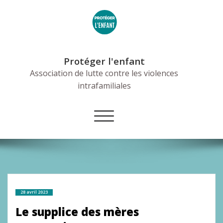
Skip
to
content
Protéger l'enfant
Association de lutte contre les violences
intrafamiliales
Afficher/masquer
la
navigation
28 avril 2023
Le supplice des mères