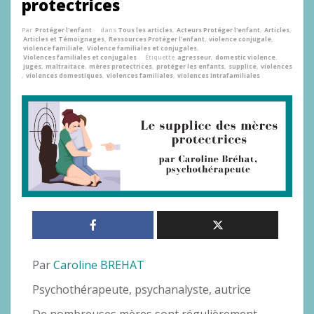
protectrices
Par
Protéger l'enfant
dans
Tous les articles
,
Acteurs Protéger l'enfant
,
Articles
,
Articles et Témoignages
,
Ressources Protéger l'enfant
,
violence conjugale
,
violence familiale
,
Violence familiales et conjugales
,
Violences familiales et conjugales
Étiquette
agresseur
,
domestic violence
,
juges
,
maltraitace
,
mères protectrices
,
protéger les enfants
,
supplice
,
violences
,
violences domestiques
,
violences familiales
,
violences intrafamiliales
Par
Caroline BREHAT
Psychothérapeute, psychanalyste, autrice
De nombreuses mères sont régulièrement