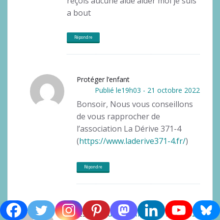
reçois aucune aide aider moi je suis
a bout
Répondre
Protéger l’enfant
Publié le19h03 - 21 octobre 2022
Bonsoir, Nous vous conseillons
de vous rapprocher de
l’association La Dérive 371-4
(
https://www.laderive371-4.fr/
)
Répondre
Fages
Publié le11h53 - 11 mars 2023