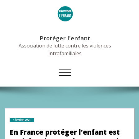
Skip
to
content
Protéger l'enfant
Association de lutte contre les violences
intrafamiliales
Afficher/masquer
la
navigation
4 février 2021
En France protéger l’enfant est