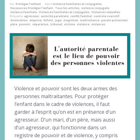
Par
Protéger l'enfant
dans
Violence familiales et conjugales
,
Ressources Protéger l'enfant
,
Tous les articles
,
violence conjugale
,
violence familiale
,
Violences familiales et conjugales
,
Violences sexuelles
Étiquette
agresseur
,
autorité parentale
,
conflit familial
,
controle coercitif
,
domination
,
emprise
,
Enfant
,
juge
,
magistrat
,
maltraitance
,
parent protecteur
,
père
,
pouvoir
,
séparation
,
tribunal
,
victime
,
violence
,
violences
Violence et pouvoir sont les deux armes des
personnes maltraitantes. Pour protéger
l’enfant dans le cadre de violences, il faut
garder à l’esprit qu’on est en présence d’un
agresseur. D’un mari, d’un père, mais aussi
d’un agresseur, qui fonctionne dans un
registre de pouvoir et de violence, y compris