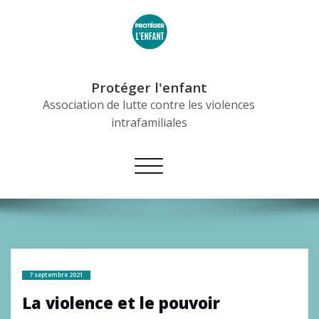
Skip
to
content
Protéger l'enfant
Association de lutte contre les violences
intrafamiliales
Afficher/masquer
la
navigation
7 septembre 2021
La violence et le pouvoir