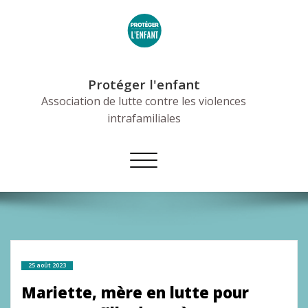
Skip
to
content
Protéger l'enfant
Association de lutte contre les violences
intrafamiliales
Afficher/masquer
la
navigation
25 août 2023
Mariette, mère en lutte pour