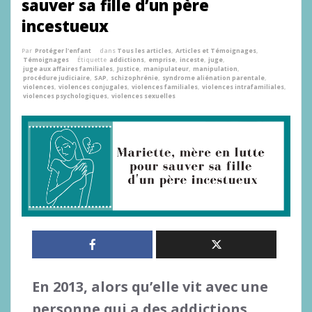
sauver sa fille d’un père
incestueux
Par
Protéger l'enfant
dans
Tous les articles
,
Articles et Témoignages
,
Témoignages
Étiquette
addictions
,
emprise
,
inceste
,
juge
,
juge aux affaires familiales
,
Justice
,
manipulateur
,
manipulation
,
procédure judiciaire
,
SAP
,
schizophrénie
,
syndrome aliénation parentale
,
violences
,
violences conjugales
,
violences familiales
,
violences intrafamiliales
,
violences psychologiques
,
violences sexuelles
En 2013, alors qu’elle vit avec une
personne qui a des addictions