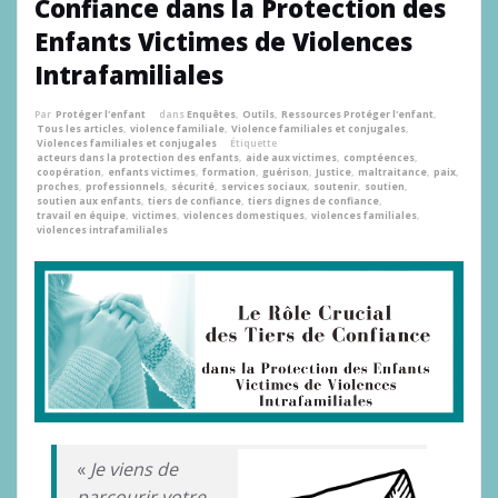
Confiance dans la Protection des
Enfants Victimes de Violences
Intrafamiliales
Par
Protéger l'enfant
dans
Enquêtes
,
Outils
,
Ressources Protéger l'enfant
,
Tous les articles
,
violence familiale
,
Violence familiales et conjugales
,
Violences familiales et conjugales
Étiquette
acteurs dans la protection des enfants
,
aide aux victimes
,
comptéences
,
coopération
,
enfants victimes
,
formation
,
guérison
,
Justice
,
maltraitance
,
paix
,
proches
,
professionnels
,
sécurité
,
services sociaux
,
soutenir
,
soutien
,
soutien aux enfants
,
tiers de confiance
,
tiers dignes de confiance
,
travail en équipe
,
victimes
,
violences domestiques
,
violences familiales
,
violences intrafamiliales
«
Je viens de
parcourir votre