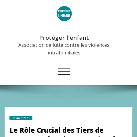
Skip
to
content
Protéger l'enfant
Association de lutte contre les violences
intrafamiliales
Afficher/masquer
la
navigation
31 août 2023
Le Rôle Crucial des Tiers de