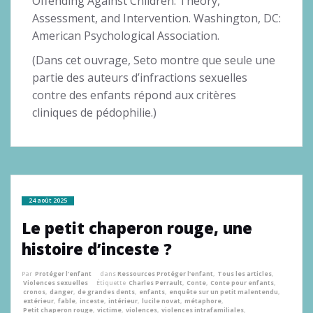
Offending Against Children: Theory,
Assessment, and Intervention. Washington, DC:
American Psychological Association.
(Dans cet ouvrage, Seto montre que seule une
partie des auteurs d’infractions sexuelles
contre des enfants répond aux critères
cliniques de pédophilie.)
24 août 2025
Le petit chaperon rouge, une
histoire d’inceste ?
Par
Protéger l'enfant
dans
Ressources Protéger l'enfant
,
Tous les articles
,
Violences sexuelles
Étiquette
Charles Perrault
,
Conte
,
Conte pour enfants
,
cronos
,
danger
,
de grandes dents
,
enfants
,
enquête sur un petit malentendu
,
extérieur
,
fable
,
inceste
,
intérieur
,
lucile novat
,
métaphore
,
Petit chaperon rouge
,
victime
,
violences
,
violences intrafamiliales
,