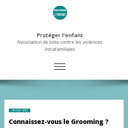
Skip
to
content
Protéger l'enfant
Association de lutte contre les violences
intrafamiliales
Afficher/masquer
la
navigation
30 août 2025
Connaissez-vous le Grooming ?