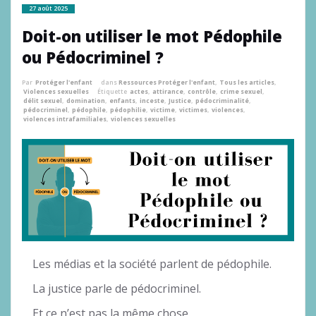
27 août 2025
Doit-on utiliser le mot Pédophile
ou Pédocriminel ?
Par
Protéger l'enfant
dans
Ressources Protéger l'enfant
,
Tous les articles
,
Violences sexuelles
Étiquette
actes
,
attirance
,
contrôle
,
crime sexuel
,
délit sexuel
,
domination
,
enfants
,
inceste
,
Justice
,
pédocriminalité
,
pédocriminel
,
pédophile
,
pédophilie
,
victime
,
victimes
,
violences
,
violences intrafamiliales
,
violences sexuelles
Les médias et la société parlent de pédophile.
La justice parle de pédocriminel.
Et ce n’est pas la même chose.