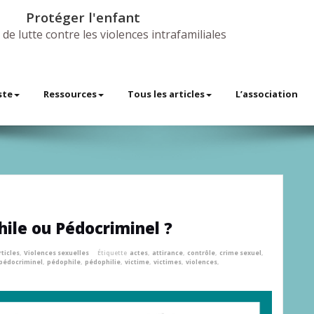
Protéger l'enfant
 de lutte contre les violences intrafamiliales
ste
Ressources
Tous les articles
L’association
hile ou Pédocriminel ?
rticles
,
Violences sexuelles
Étiquette
actes
,
attirance
,
contrôle
,
crime sexuel
,
pédocriminel
,
pédophile
,
pédophilie
,
victime
,
victimes
,
violences
,