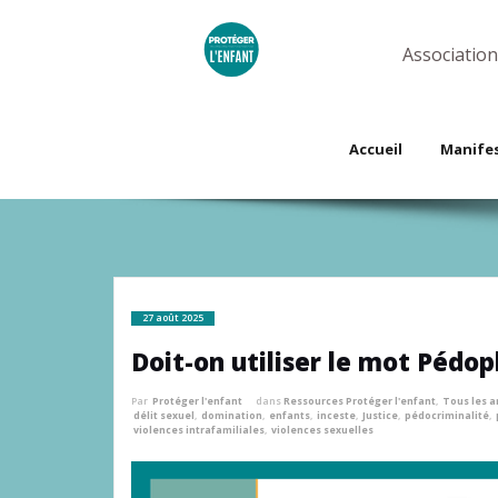
Skip
to
content
Association
Accueil
Manife
27 août 2025
Doit-on utiliser le mot Pédop
Par
Protéger l'enfant
dans
Ressources Protéger l'enfant
,
Tous les a
délit sexuel
,
domination
,
enfants
,
inceste
,
Justice
,
pédocriminalité
,
violences intrafamiliales
,
violences sexuelles