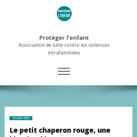
Skip
to
content
Protéger l'enfant
Association de lutte contre les violences
intrafamiliales
Afficher/masquer
la
navigation
24 août 2025
Le petit chaperon rouge, une