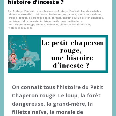
histoire d’inceste ?
Par
Protéger l'enfant
dans
Ressources Protéger l'enfant
,
Tous les articles
,
Violences sexuelles
Étiquette
Charles Perrault
,
Conte
,
Conte pour enfants
,
cronos
,
danger
,
de grandes dents
,
enfants
,
enquête sur un petit malentendu
,
extérieur
,
fable
,
inceste
,
intérieur
,
lucile novat
,
métaphore
,
Petit chaperon rouge
,
victime
,
violences
,
violences intrafamiliales
,
violences sexuelles
On connaît tous l’histoire du Petit
Chaperon rouge. Le loup, la forêt
dangereuse, la grand-mère, la
fillette naïve, la morale de