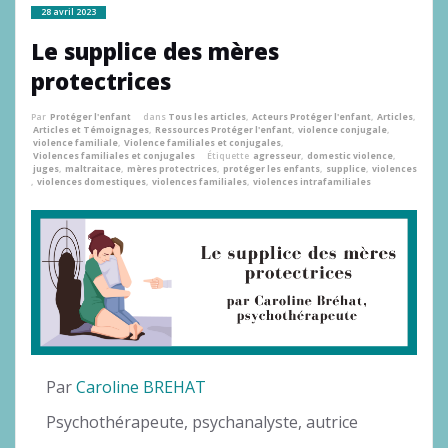
28 avril 2023
Le supplice des mères
protectrices
Par
Protéger l'enfant
dans
Tous les articles
,
Acteurs Protéger l'enfant
,
Articles
,
Articles et Témoignages
,
Ressources Protéger l'enfant
,
violence conjugale
,
violence familiale
,
Violence familiales et conjugales
,
Violences familiales et conjugales
Étiquette
agresseur
,
domestic violence
,
juges
,
maltraitace
,
mères protectrices
,
protéger les enfants
,
supplice
,
violences
,
violences domestiques
,
violences familiales
,
violences intrafamiliales
Par
Caroline BREHAT
Psychothérapeute, psychanalyste, autrice