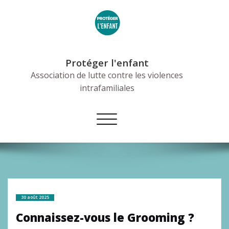
Skip
to
content
Protéger l'enfant
Association de lutte contre les violences
intrafamiliales
Afficher/masquer
la
navigation
30 août 2025
Connaissez-vous le Grooming ?