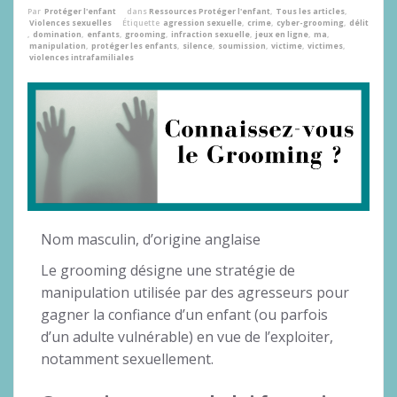
Par
Protéger l'enfant
dans
Ressources Protéger l'enfant
,
Tous les articles
,
Violences sexuelles
Étiquette
agression sexuelle
,
crime
,
cyber-grooming
,
délit
,
domination
,
enfants
,
grooming
,
infraction sexuelle
,
jeux en ligne
,
ma
,
manipulation
,
protéger les enfants
,
silence
,
soumission
,
victime
,
victimes
,
violences intrafamiliales
Nom masculin, d’origine anglaise
Le grooming désigne une stratégie de
manipulation utilisée par des agresseurs pour
gagner la confiance d’un enfant (ou parfois
d’un adulte vulnérable) en vue de l’exploiter,
notamment sexuellement.