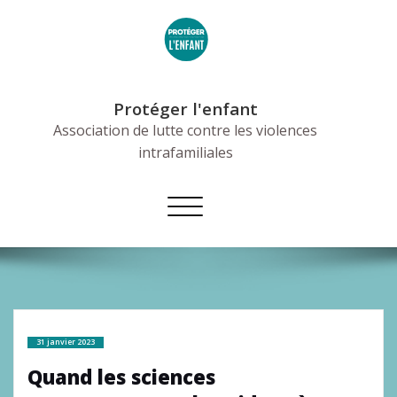
Skip
to
content
Protéger l'enfant
Association de lutte contre les violences
intrafamiliales
Afficher/masquer
la
navigation
31 janvier 2023
Quand les sciences