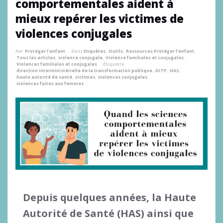
comportementales aident à
mieux repérer les victimes de
violences conjugales
Par
Protéger l'enfant
dans
Enquêtes
,
Outils
,
Ressources Protéger l'enfant
,
Tous les articles
,
violence conjugale
,
Violence familiales et conjugales
,
Violences familiales et conjugales
Étiquette
direction interministérielle de la transformation publique
,
DITP
,
HAS
,
haute autorité de santé
,
victimes
,
violences conjugales
,
violences faites aux femmes
Depuis quelques années, la Haute
Autorité de Santé (HAS) ainsi que