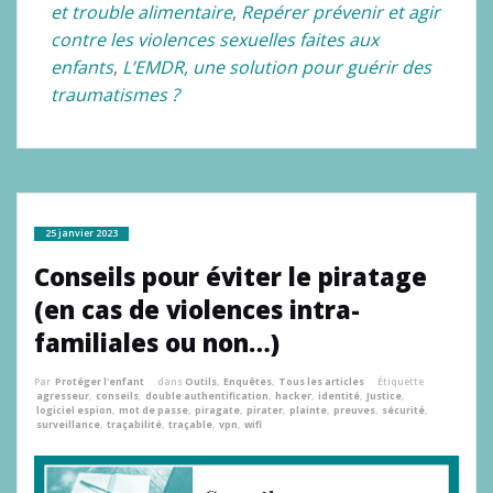
et trouble alimentaire
,
Repérer
prévenir et agir
contre les violences sexuelles faites aux
enfants
,
L’EMDR, une solution pour guérir des
traumatismes ?
25 janvier 2023
Conseils pour éviter le piratage
(en cas de violences intra-
familiales ou non…)
Par
Protéger l'enfant
dans
Outils
,
Enquêtes
,
Tous les articles
Étiquette
agresseur
,
conseils
,
double authentification
,
hacker
,
identité
,
Justice
,
logiciel espion
,
mot de passe
,
piragate
,
pirater
,
plainte
,
preuves
,
sécurité
,
surveillance
,
traçabilité
,
traçable
,
vpn
,
wifi