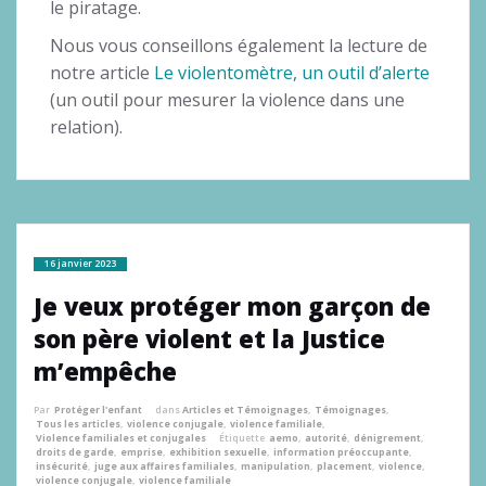
le piratage.
Nous vous conseillons également la lecture de
notre article
Le violentomètre, un outil d’alerte
(un outil pour mesurer la violence dans une
relation).
16 janvier 2023
Je veux protéger mon garçon de
son père violent et la Justice
m’empêche
Par
Protéger l'enfant
dans
Articles et Témoignages
,
Témoignages
,
Tous les articles
,
violence conjugale
,
violence familiale
,
Violence familiales et conjugales
Étiquette
aemo
,
autorité
,
dénigrement
,
droits de garde
,
emprise
,
exhibition sexuelle
,
information préoccupante
,
insécurité
,
juge aux affaires familiales
,
manipulation
,
placement
,
violence
,
violence conjugale
,
violence familiale