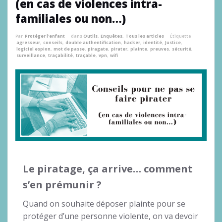
(en cas de violences intra-
familiales ou non…)
Par
Protéger l'enfant
dans
Outils
,
Enquêtes
,
Tous les articles
Étiquette
agresseur
,
conseils
,
double authentification
,
hacker
,
identité
,
Justice
,
logiciel espion
,
mot de passe
,
piragate
,
pirater
,
plainte
,
preuves
,
sécurité
,
surveillance
,
traçabilité
,
traçable
,
vpn
,
wifi
Le piratage, ça arrive… comment
s’en prémunir ?
Quand on souhaite déposer plainte pour se
protéger d’une personne violente, on va devoir