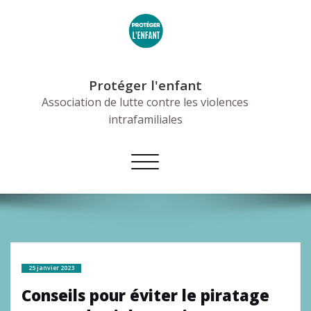
Skip
to
content
Protéger l'enfant
Association de lutte contre les violences
intrafamiliales
Afficher/masquer
la
navigation
25 janvier 2023
Conseils pour éviter le piratage