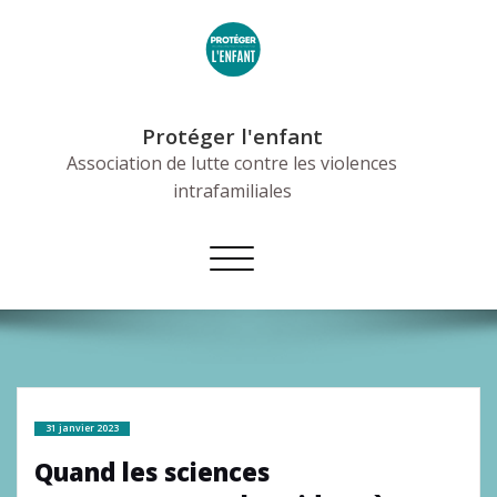
Skip
to
content
Protéger l'enfant
Association de lutte contre les violences
intrafamiliales
Afficher/masquer
la
navigation
31 janvier 2023
Quand les sciences