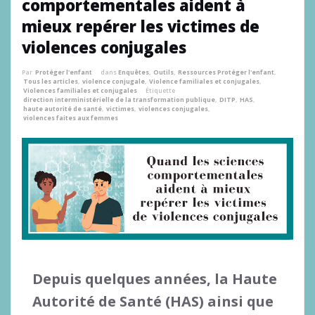
comportementales aident à
mieux repérer les victimes de
violences conjugales
Par
Protéger l'enfant
dans
Enquêtes
,
Outils
,
Ressources Protéger l'enfant
,
Tous les articles
,
violence conjugale
,
Violence familiales et conjugales
,
Violences familiales et conjugales
Étiquette
direction interministérielle de la transformation publique
,
DITP
,
HAS
,
haute autorité de santé
,
victimes
,
violences conjugales
,
violences faites aux femmes
Depuis quelques années, la Haute
Autorité de Santé (HAS) ainsi que