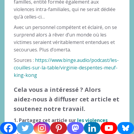
familles, entité formée également aux
violences intra-familiales, qui ne serait dédiée
qu’à celles-ci…
Avec un personnel compétent et éclairé, on se
surprend alors à rêver d’un monde où les
victimes seraient véritablement entendues et
secourues. Plus d’omerta.
Sources :
https://www.binge.audio/podcast/les-
couilles-sur-la-table/virginie-despentes-meuf-
king-kong
Cela vous a intéressé ? Alors
aidez-nous à diffuser cet article et
soutenez notre travail.
1. Partagez cet article sur
les violences
conjugales et l’omerta de la police
sur les