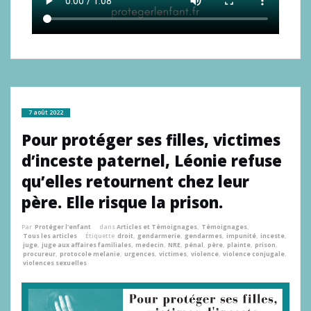
7 août 2022
Pour protéger ses filles, victimes
d’inceste paternel, Léonie refuse
qu’elles retournent chez leur
père. Elle risque la prison.
Par
Protéger l'enfant
dans
Articles et Témoignages
,
Témoignages
,
Tous les articles
Étiquette
droit
,
gendarmerie
,
gendarmes
,
impunité
,
inceste
,
juge
,
juge aux affaires familiales
,
medecin
,
NRE
,
pénal
,
père
,
plainte
,
prison
,
procureur
,
protocole melanie
,
urgences
,
victimes
,
violence
,
violence conjugale
,
violences sexuelles