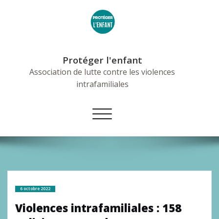
Skip
to
content
Protéger l'enfant
Association de lutte contre les violences
intrafamiliales
Afficher/masquer
la
navigation
6 octobre 2022
Violences intrafamiliales : 158