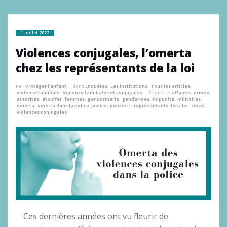
1 juillet 2022
Violences conjugales, l’omerta
chez les représentants de la loi
Par
Protéger l'enfant
dans
Enquêtes
,
Les institutions
,
Tous les articles
,
violence familiale
,
Violence familiales et conjugales
Étiquette
affaires
,
armée
,
autorités
,
étouffer
,
femmes
,
gendarmerie
,
gendarmes
,
impunité
,
militaires
,
omerta
,
omerta dans la police
,
police
,
policiers
,
représentants de la loi
,
sérail
,
violences conjugales
Ces dernières années ont vu fleurir de