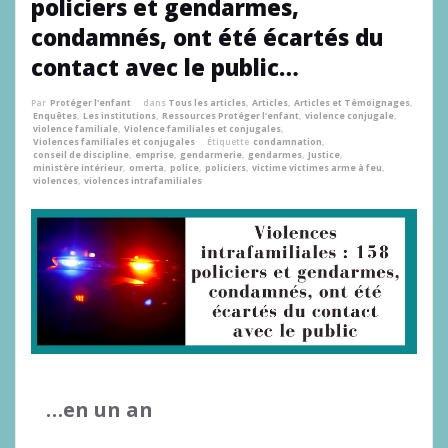
policiers et gendarmes,
condamnés, ont été écartés du
contact avec le public…
Par
Protéger l'enfant
dans
Tous les articles
,
Articles
,
Articles et Témoignages
,
Enquêtes
,
Les institutions
,
Ressources Protéger l'enfant
,
violence conjugale
,
violence familiale
,
Violence familiales et conjugales
,
Violences familiales et conjugales
Étiquette
condamnation
,
conseil de discipline
,
emprise
,
gendarmerie
,
gendarmes
,
Justice
,
ministère intérieur
,
omerta
,
police
,
policiers
,
victime victimes arme à feu
,
violences
,
violences intrafamiliales
…en un an