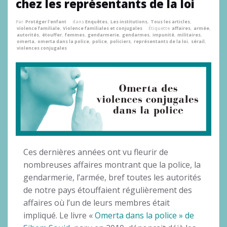
chez les représentants de la loi
Par
Protéger l'enfant
dans
Enquêtes
,
Les institutions
,
Tous les articles
,
violence familiale
,
Violence familiales et conjugales
Étiquette
affaires
,
armée
,
autorités
,
étouffer
,
femmes
,
gendarmerie
,
gendarmes
,
impunité
,
militaires
,
omerta
,
omerta dans la police
,
police
,
policiers
,
représentants de la loi
,
sérail
,
violences conjugales
Ces dernières années ont vu fleurir de
nombreuses affaires montrant que la police, la
gendarmerie, l’armée, bref toutes les autorités
de notre pays étouffaient régulièrement des
affaires où l’un de leurs membres était
impliqué. Le livre «
Omerta dans la police » de