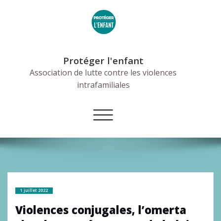
Skip
to
content
Protéger l'enfant
Association de lutte contre les violences
intrafamiliales
Afficher/masquer
la
navigation
1 juillet 2022
Violences conjugales, l’omerta