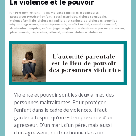
La violence et le pouvoir
Par
Protéger l'enfant
dans
Violence familiales et conjugales
,
Ressources Protéger l'enfant
,
Tous les articles
,
violence conjugale
,
violence familiale
,
Violences familiales et conjugales
,
Violences sexuelles
Étiquette
agresseur
,
autorité parentale
,
conflit familial
,
controle coercitif
,
domination
,
emprise
,
Enfant
,
juge
,
magistrat
,
maltraitance
,
parent protecteur
,
père
,
pouvoir
,
séparation
,
tribunal
,
victime
,
violence
,
violences
Violence et pouvoir sont les deux armes des
personnes maltraitantes. Pour protéger
l’enfant dans le cadre de violences, il faut
garder à l’esprit qu’on est en présence d’un
agresseur. D’un mari, d’un père, mais aussi
d’un agresseur, qui fonctionne dans un