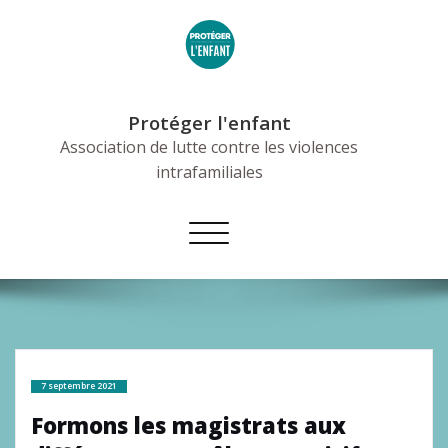
Skip
to
content
Protéger l'enfant
Association de lutte contre les violences
intrafamiliales
Afficher/masquer
la
navigation
7 septembre 2021
Formons les magistrats aux