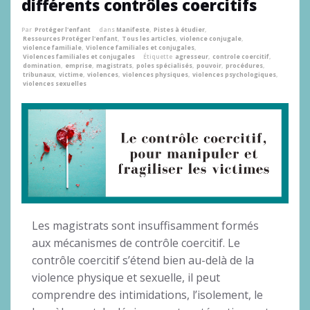
différents contrôles coercitifs
Par
Protéger l'enfant
dans
Manifeste
,
Pistes à étudier
,
Ressources Protéger l'enfant
,
Tous les articles
,
violence conjugale
,
violence familiale
,
Violence familiales et conjugales
,
Violences familiales et conjugales
Étiquette
agresseur
,
controle coercitif
,
domination
,
emprise
,
magistrats
,
poles spécialisés
,
pouvoir
,
procédures
,
tribunaux
,
victime
,
violences
,
violences physiques
,
violences psychologiques
,
violences sexuelles
Les magistrats sont insuffisamment formés
aux mécanismes de contrôle coercitif. Le
contrôle coercitif s’étend bien au-delà de la
violence physique et sexuelle, il peut
comprendre des intimidations, l’isolement, le