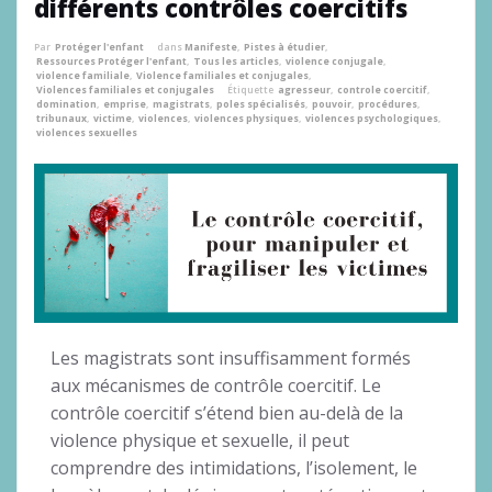
différents contrôles coercitifs
Par
Protéger l'enfant
dans
Manifeste
,
Pistes à étudier
,
Ressources Protéger l'enfant
,
Tous les articles
,
violence conjugale
,
violence familiale
,
Violence familiales et conjugales
,
Violences familiales et conjugales
Étiquette
agresseur
,
controle coercitif
,
domination
,
emprise
,
magistrats
,
poles spécialisés
,
pouvoir
,
procédures
,
tribunaux
,
victime
,
violences
,
violences physiques
,
violences psychologiques
,
violences sexuelles
Les magistrats sont insuffisamment formés
aux mécanismes de contrôle coercitif. Le
contrôle coercitif s’étend bien au-delà de la
violence physique et sexuelle, il peut
comprendre des intimidations, l’isolement, le