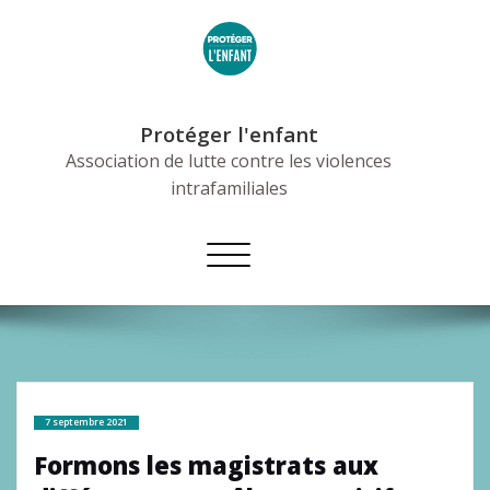
Skip
to
content
Protéger l'enfant
Association de lutte contre les violences
intrafamiliales
Afficher/masquer
la
navigation
7 septembre 2021
Formons les magistrats aux