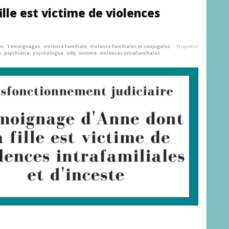
lle est victime de violences
es
,
Témoignages
,
violence familiale
,
Violence familiales et conjugales
Étiquette
e
,
psychiatre
,
psychologue
,
UMJ
,
victime
,
violences intrafamiliales