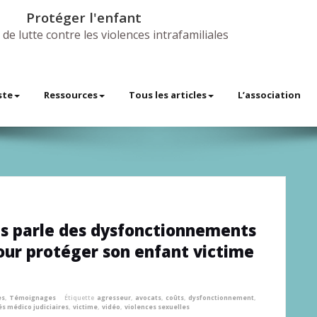
Protéger l'enfant
 de lutte contre les violences intrafamiliales
ste
Ressources
Tous les articles
L’association
us parle des dysfonctionnements
our protéger son enfant victime
es
,
Témoignages
Étiquette
agresseur
,
avocats
,
coûts
,
dysfonctionnement
,
és médico judiciaires
,
victime
,
vidéo
,
violences sexuelles