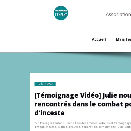
Skip
to
content
Association
Accueil
Manife
12 juin 2023
[Témoignage Vidéo] Julie no
rencontrés dans le combat p
d’inceste
Par
Protéger l'enfant
dans
Tous les articles
,
Articles et Témoignag
Enfant
,
inceste
,
Justice
,
preuves
,
séparation
,
témoignage
,
UMJ
,
unit