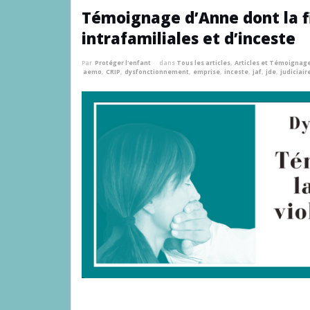
Témoignage d’Anne dont la fi
intrafamiliales et d’inceste
Par
Protéger l'enfant
dans
Tous les articles
,
Articles et Témoignag
aemo
,
CRIP
,
dysfonctionnement
,
emprise
,
inceste
,
jaf
,
jde
,
judiciair