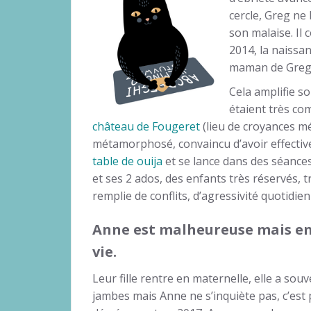
cercle, Greg ne 
son malaise. Il 
2014, la naissan
maman de Greg
Cela amplifie s
étaient très com
château de Fougeret
(lieu de croyances méd
métamorphosé, convaincu d’avoir effective
table de ouija
et se lance dans des séances
et ses 2 ados, des enfants très réservés, 
remplie de conflits, d’agressivité quotidien
Anne est malheureuse mais enca
vie.
Leur fille rentre en maternelle, elle a sou
jambes mais Anne ne s’inquiète pas, c’est p