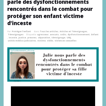
parle des dysfonctionnements
rencontrés dans le combat pour
protéger son enfant victime
d’inceste
Par
Protéger l'enfant
dans
Tous les articles
,
Articles et Témoignages
,
Témoignages
Étiquette
agresseur
,
avocats
,
coûts
,
dysfonctionnement
,
Enfant
,
inceste
,
Justice
,
preuves
,
séparation
,
témoignage
,
UMJ
,
unités médico judiciaires
,
victime
,
vidéo
,
violences sexuelles