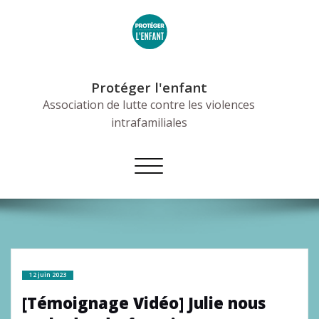
Skip
to
content
Protéger l'enfant
Association de lutte contre les violences
intrafamiliales
Afficher/masquer
la
navigation
12 juin 2023
[Témoignage Vidéo] Julie nous