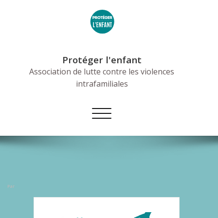
Skip
to
content
Protéger l'enfant
Association de lutte contre les violences
intrafamiliales
Afficher/masquer
la
navigation
Par