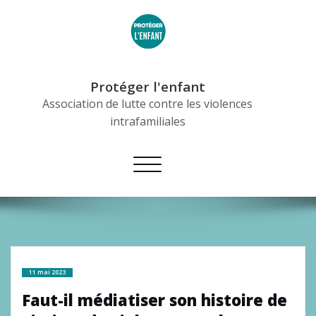
Skip
to
content
Protéger l'enfant
Association de lutte contre les violences
intrafamiliales
Afficher/masquer
la
navigation
11 mai 2023
Faut-il médiatiser son histoire de