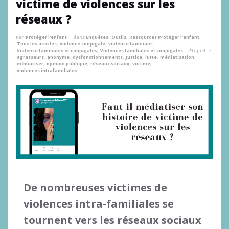
victime de violences sur les
réseaux ?
Par
Protéger l'enfant
dans
Enquêtes
,
Outils
,
Ressources Protéger l'enfant
,
Tous les articles
,
violence conjugale
,
violence familiale
,
Violence familiales et conjugales
,
Violences familiales et conjugales
Étiquette
agresseurs
,
anonyme
,
dysfonctionnements
,
Justice
,
lutte
,
médiatisation
,
médiatiser
,
opinion publique
,
réseaux sociaux
,
victime
,
violences intrafamiliales
De nombreuses victimes de
violences intra-familiales se
tournent vers les réseaux sociaux