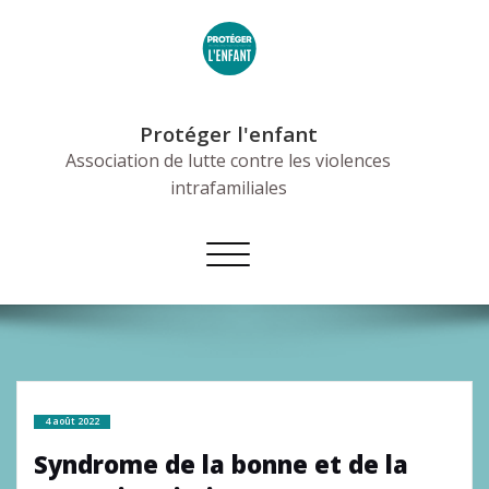
Skip
to
content
Protéger l'enfant
Association de lutte contre les violences
intrafamiliales
Afficher/masquer
la
navigation
4 août 2022
Syndrome de la bonne et de la