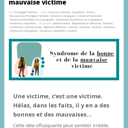
mauvaise victime
Par
Protéger l'enfant
dans
Tous les articles
,
Enquêtes
,
Outils
,
Ressources Protéger l'enfant
,
violence conjugale
,
violence familiale
,
Violence familiales et conjugales
,
Violences familiales et conjugales
,
Violences sexuelles
Étiquette
amber heard
,
dépendance affective
,
femme
,
isolement
,
johnny deep
,
légitime défense
,
sexiste
,
toxique
,
vicitme
,
violence
,
violences conjugales
,
violences sexuelles
,
violent
Une victime, c’est une victime.
Hélas, dans les faits, il y en a des
bonnes et des mauvaises…
Cette idée offusquante peut sembler irréelle,