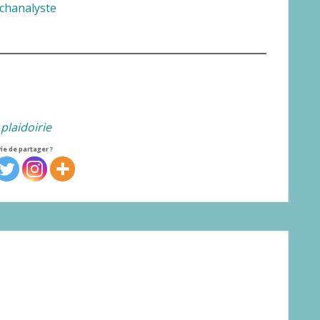
ychanalyste
 plaidoirie
ie de partager ?