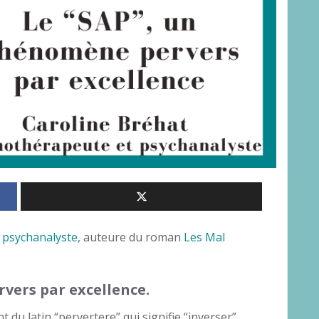
 psychanalyste
, auteure du roman
Les Mal
vers par excellence.
 du latin “pervertere” qui signifie “inverser”.