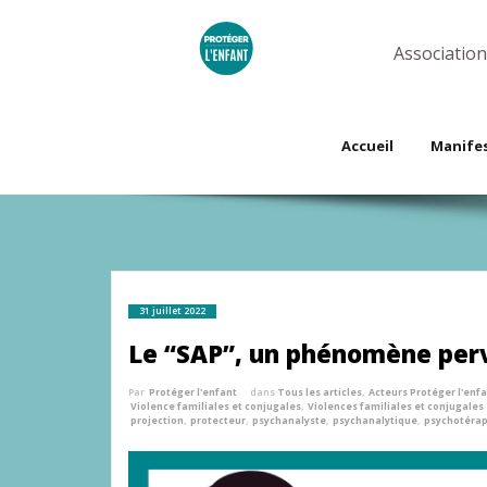
Skip
to
content
Association
Accueil
Manife
31 juillet 2022
Le “SAP”, un phénomène perv
Par
Protéger l'enfant
dans
Tous les articles
,
Acteurs Protéger l'enf
Violence familiales et conjugales
,
Violences familiales et conjugales
projection
,
protecteur
,
psychanalyste
,
psychanalytique
,
psychotéra