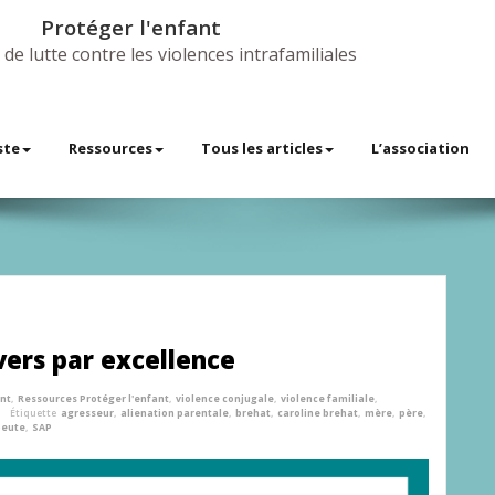
Protéger l'enfant
 de lutte contre les violences intrafamiliales
ste
Ressources
Tous les articles
L’association
ers par excellence
ant
,
Ressources Protéger l'enfant
,
violence conjugale
,
violence familiale
,
Étiquette
agresseur
,
alienation parentale
,
brehat
,
caroline brehat
,
mère
,
père
,
peute
,
SAP