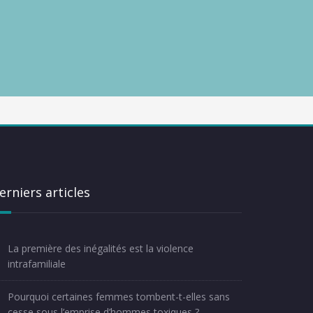
erniers articles
La première des inégalités est la violence
intrafamiliale
Pourquoi certaines femmes tombent-t-elles sans
cesse sous l’emprise d’hommes toxiques ?