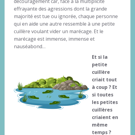
découragement car, face à la multiplicité
effrayante des agressions dont la grande
majorité est tue ou ignorée, chaque personne
qui en aide une autre ressemble à une petite
cuillère voulant vider un marécage. Et le
marécage est immense, immense et
nauséabond…
Et si la
petit
e
cuil
lèr
e
criait to
u
t
à coup
?
E
t
s
i to
utes
les petites
cuillères
criaient en
même
temps ?