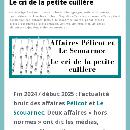
Le cri de la petite cuillère
Par
Protéger l'enfant
dans
Articles et Témoignages
,
Articles
,
Enquêtes
,
Les institutions
,
Tous les articles
Étiquette
affaire le scouarnec
,
affaire pélicot
,
dossier pélicot
,
enfants
,
Justice
,
le scouarnec
,
metoo
,
pénal
,
procès
,
procès le scouarnec
,
procès mazan
,
victime
,
victimes
,
viol
,
violences
,
violences conjugales
,
violences sexuelles
Fin 2024 / début 2025 : l’actualité
bruit des affaires
Pélicot
et
Le
Scouarnec
. Deux affaires « hors
normes » ont dit les médias,