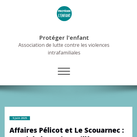
Skip
to
content
Protéger l'enfant
Association de lutte contre les violences
intrafamiliales
Afficher/masquer
la
navigation
5 juin 2025
Affaires Pélicot et Le Scouarnec :