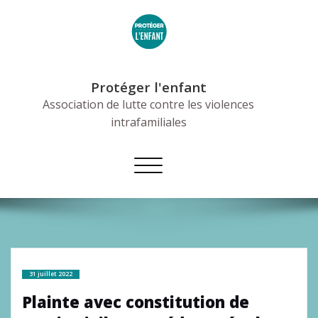
Skip
to
content
Protéger l'enfant
Association de lutte contre les violences
intrafamiliales
Afficher/masquer
la
navigation
31 juillet 2022
Plainte avec constitution de