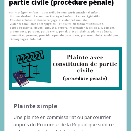
partie civile (procédure pénale)
Par
Protéger l'enfant
dans
Délit de non représentation d'enfant
,
Notions de droit
,
Ressources Protéger l'enfant
,
Textes législatifs
,
Tous les articles
,
violence conjugale
,
violence familiale
,
Violence familiales et conjugales
Étiquette
classement sans suite
,
dépôt de plainte
,
doyen
,
enquête
,
expert
,
information judiciaire
,
jugement
,
ordonnance
,
parquet
,
partie civile
,
pénal
,
pièces
,
plainte
,
plainte pénale
,
poursuites
,
preuves
,
procédure pénale
,
procureur
,
procureur de la république
,
témoignages
,
tribunal
Plainte simple
Une plainte en commissariat ou par courrier
auprès du Procureur de la République sont ce