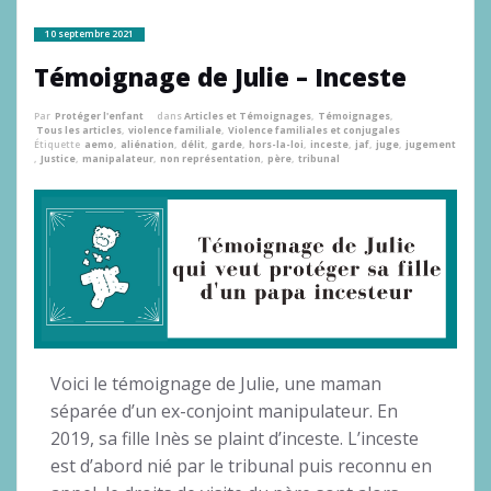
10 septembre 2021
Témoignage de Julie – Inceste
Par
Protéger l'enfant
dans
Articles et Témoignages
,
Témoignages
,
Tous les articles
,
violence familiale
,
Violence familiales et conjugales
Étiquette
aemo
,
aliénation
,
délit
,
garde
,
hors-la-loi
,
inceste
,
jaf
,
juge
,
jugement
,
Justice
,
manipalateur
,
non représentation
,
père
,
tribunal
Voici le témoignage de Julie, une maman
séparée d’un ex-conjoint manipulateur. En
2019, sa fille Inès se plaint d’inceste. L’inceste
est d’abord nié par le tribunal puis reconnu en