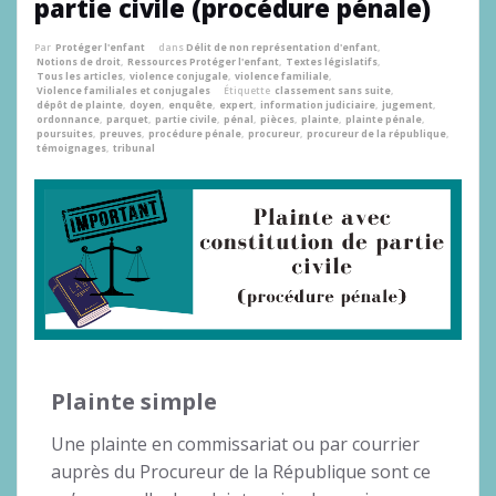
partie civile (procédure pénale)
Par
Protéger l'enfant
dans
Délit de non représentation d'enfant
,
Notions de droit
,
Ressources Protéger l'enfant
,
Textes législatifs
,
Tous les articles
,
violence conjugale
,
violence familiale
,
Violence familiales et conjugales
Étiquette
classement sans suite
,
dépôt de plainte
,
doyen
,
enquête
,
expert
,
information judiciaire
,
jugement
,
ordonnance
,
parquet
,
partie civile
,
pénal
,
pièces
,
plainte
,
plainte pénale
,
poursuites
,
preuves
,
procédure pénale
,
procureur
,
procureur de la république
,
témoignages
,
tribunal
Plainte simple
Une plainte en commissariat ou par courrier
auprès du Procureur de la République sont ce