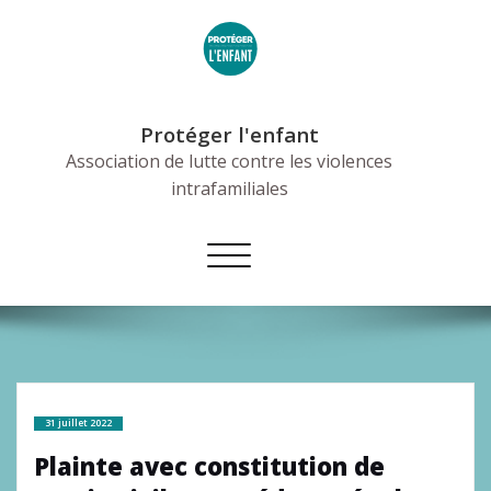
Skip
to
content
Protéger l'enfant
Association de lutte contre les violences
intrafamiliales
Afficher/masquer
la
navigation
31 juillet 2022
Plainte avec constitution de