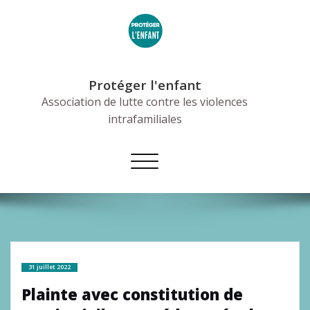
Skip
to
content
Protéger l'enfant
Association de lutte contre les violences
intrafamiliales
Afficher/masquer
la
navigation
31 juillet 2022
Plainte avec constitution de