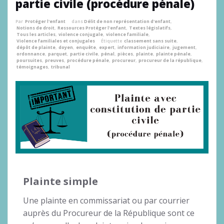
partie civile (procédure pénale)
Par
Protéger l'enfant
dans
Délit de non représentation d'enfant
,
Notions de droit
,
Ressources Protéger l'enfant
,
Textes législatifs
,
Tous les articles
,
violence conjugale
,
violence familiale
,
Violence familiales et conjugales
Étiquette
classement sans suite
,
dépôt de plainte
,
doyen
,
enquête
,
expert
,
information judiciaire
,
jugement
,
ordonnance
,
parquet
,
partie civile
,
pénal
,
pièces
,
plainte
,
plainte pénale
,
poursuites
,
preuves
,
procédure pénale
,
procureur
,
procureur de la république
,
témoignages
,
tribunal
Plainte simple
Une plainte en commissariat ou par courrier
auprès du Procureur de la République sont ce