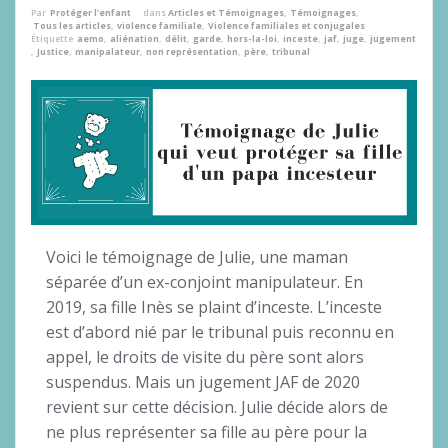
Par
Protéger l'enfant
dans
Articles et Témoignages
,
Témoignages
,
Tous les articles
,
violence familiale
,
Violence familiales et conjugales
Étiquette
aemo
,
aliénation
,
délit
,
garde
,
hors-la-loi
,
inceste
,
jaf
,
juge
,
jugement
,
Justice
,
manipalateur
,
non représentation
,
père
,
tribunal
Voici le témoignage de Julie, une maman
séparée d’un ex-conjoint manipulateur. En
2019, sa fille Inès se plaint d’inceste. L’inceste
est d’abord nié par le tribunal puis reconnu en
appel, le droits de visite du père sont alors
suspendus. Mais un jugement JAF de 2020
revient sur cette décision. Julie décide alors de
ne plus représenter sa fille au père pour la