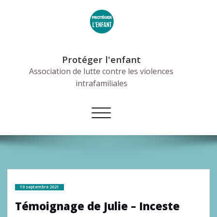
Skip
to
content
Protéger l'enfant
Association de lutte contre les violences
intrafamiliales
Afficher/masquer
la
navigation
10 septembre 2021
Témoignage de Julie – Inceste