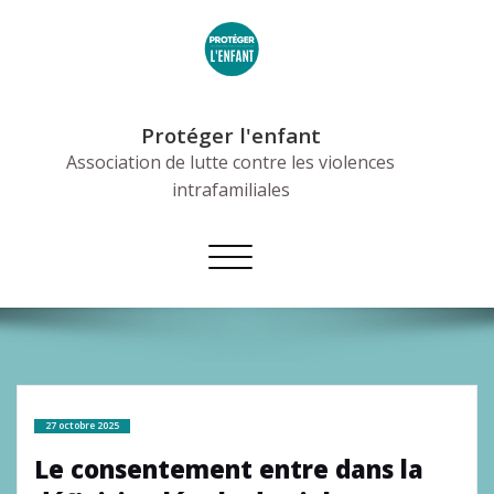
Skip
to
content
Protéger l'enfant
Association de lutte contre les violences
intrafamiliales
Afficher/masquer
la
navigation
27 octobre 2025
Le consentement entre dans la