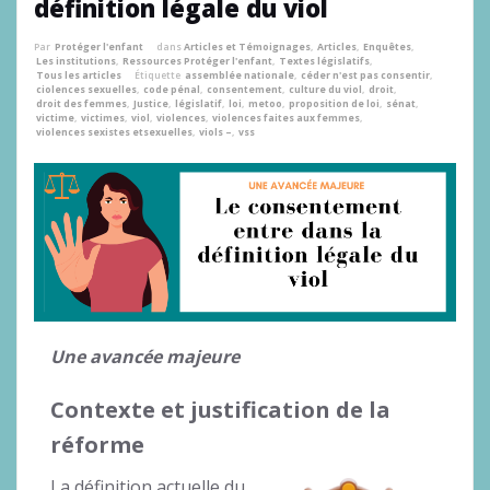
définition légale du viol
Par
Protéger l'enfant
dans
Articles et Témoignages
,
Articles
,
Enquêtes
,
Les institutions
,
Ressources Protéger l'enfant
,
Textes législatifs
,
Tous les articles
Étiquette
assemblée nationale
,
céder n'est pas consentir
,
ciolences sexuelles
,
code pénal
,
consentement
,
culture du viol
,
droit
,
droit des femmes
,
Justice
,
législatif
,
loi
,
metoo
,
proposition de loi
,
sénat
,
victime
,
victimes
,
viol
,
violences
,
violences faites aux femmes
,
violences sexistes etsexuelles
,
viols –
,
vss
Une avancée majeure
Contexte et justification de la
réforme
La définition actuelle du