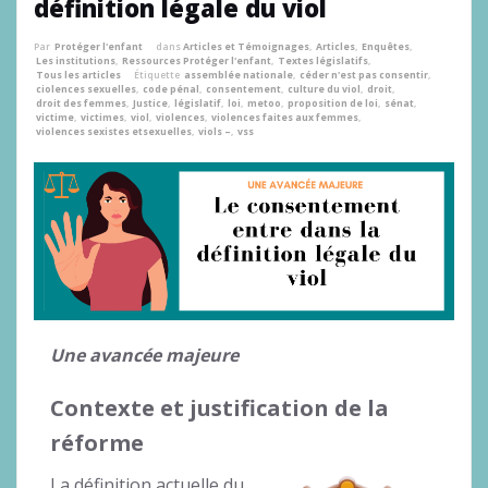
définition légale du viol
Par
Protéger l'enfant
dans
Articles et Témoignages
,
Articles
,
Enquêtes
,
Les institutions
,
Ressources Protéger l'enfant
,
Textes législatifs
,
Tous les articles
Étiquette
assemblée nationale
,
céder n'est pas consentir
,
ciolences sexuelles
,
code pénal
,
consentement
,
culture du viol
,
droit
,
droit des femmes
,
Justice
,
législatif
,
loi
,
metoo
,
proposition de loi
,
sénat
,
victime
,
victimes
,
viol
,
violences
,
violences faites aux femmes
,
violences sexistes etsexuelles
,
viols –
,
vss
Une avancée majeure
Contexte et justification de la
réforme
La définition actuelle du