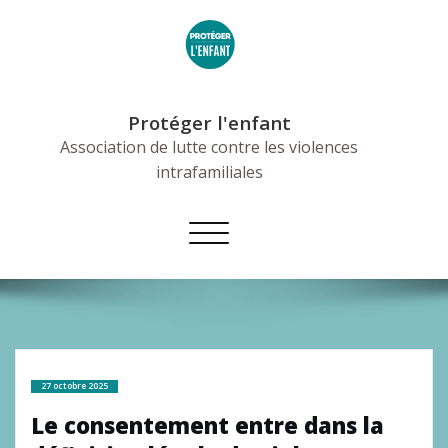
Skip
to
content
Protéger l'enfant
Association de lutte contre les violences
intrafamiliales
Afficher/masquer
la
navigation
27 octobre 2025
Le consentement entre dans la