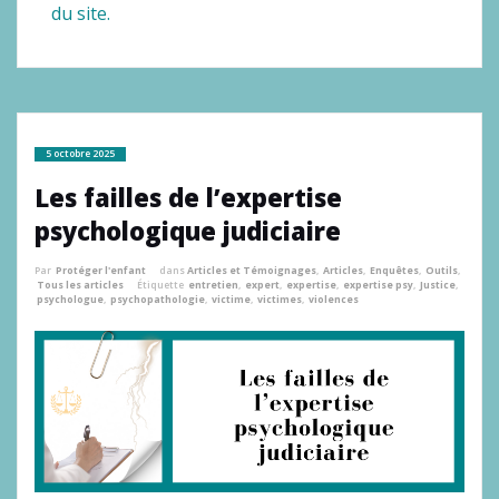
du site.
5 octobre 2025
Les failles de l’expertise
psychologique judiciaire
Par
Protéger l'enfant
dans
Articles et Témoignages
,
Articles
,
Enquêtes
,
Outils
,
Tous les articles
Étiquette
entretien
,
expert
,
expertise
,
expertise psy
,
Justice
,
psychologue
,
psychopathologie
,
victime
,
victimes
,
violences