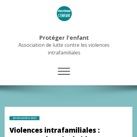
Skip
to
content
Protéger l'enfant
Association de lutte contre les violences
intrafamiliales
Afficher/masquer
la
navigation
28 décembre 2022
Violences intrafamiliales :