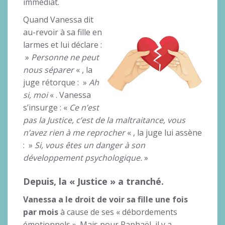
immédiat.
Quand Vanessa dit
au-revoir à sa fille en
larmes et lui déclare :
»
Personne ne peut
nous séparer
« , la
juge rétorque : »
Ah
si, moi
« . Vanessa
s’insurge : «
Ce n’est
pas la Justice, c’est de la maltraitance, vous
n’avez rien à me reprocher
« , la juge lui assène
: »
Si, vous êtes un danger à son
développement psychologique.
»
Depuis, la « Justice » a tranché.
Vanessa a le droit de voir sa fille une fois
par mois
à cause de ses « débordements
émotionnels ». Mais pour Raphaël, il y a