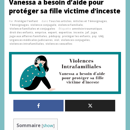
Vanessa a besoin d’aide pour
protéger sa fille victime d’inceste
Par
Protéger l'enfant
dans
Tous les articles
,
Articles et Témoignages
,
Témoignages
,
violence conjugale
,
violence familiale
,
Violence familiales et conjugales
Étiquette
amnésie traumatique
,
droit des enfants
,
emprise
,
expert
,
expertise
,
inceste
,
jaf
,
juge
,
juge aux affaires familiales
,
pédopsy
,
protéger les enfants
,
psy
,
UMJ
,
Urgences médicales judiciaires
,
viol
,
violences conjugales
,
violences intrafamiliales
,
violences sexuelles
Sommaire
[
show
]