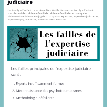
judiciaire
Par
Protéger l'enfant
dans
Enquêtes
,
Outils
,
Ressources Protéger l'enfant
,
Tous les articles
,
violence familiale
,
Violence familiales et conjugales
,
Violences familiales et conjugales
Étiquette
expertises
,
expertises judiciaires
,
expertises psy
,
violences
,
violences intrafamiliales
Les failles principales de l’expertise judiciaire
sont :
Experts insuffisamment formés
Méconnaissance des psychotraumatismes
Méthodologie défaillante