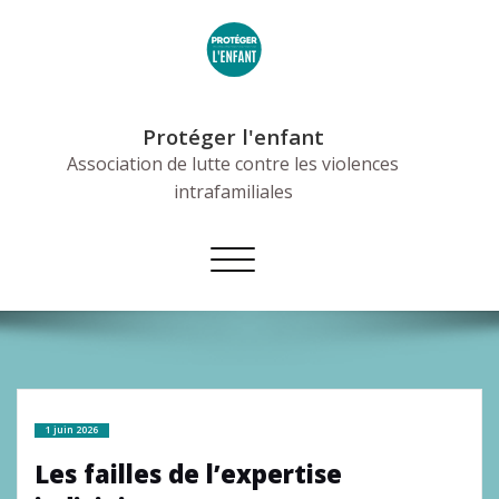
Skip
to
content
Protéger l'enfant
Association de lutte contre les violences
intrafamiliales
Afficher/masquer
la
navigation
1 juin 2026
Les failles de l’expertise