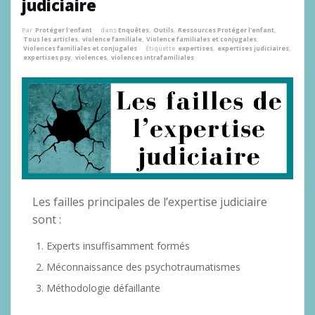
judiciaire
Par
Protéger l'enfant
dans
Enquêtes
,
Outils
,
Ressources Protéger l'enfant
,
Tous les articles
,
violence familiale
,
Violence familiales et conjugales
,
Violences familiales et conjugales
Étiquette
expertises
,
expertises judiciaires
,
expertises psy
,
violences
,
violences intrafamiliales
Les failles principales de l’expertise judiciaire
sont :
Experts insuffisamment formés
Méconnaissance des psychotraumatismes
Méthodologie défaillante