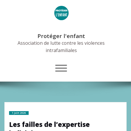
Skip
to
content
Protéger l'enfant
Association de lutte contre les violences
intrafamiliales
Afficher/masquer
la
navigation
1 juin 2026
Les failles de l’expertise