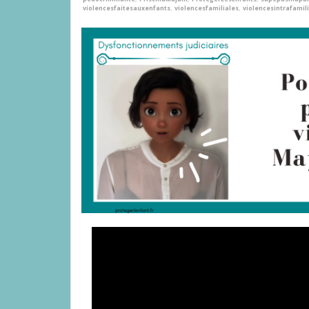
violencesfaitesauxenfants
,
violencesfamiliales
,
violencesintrafamil