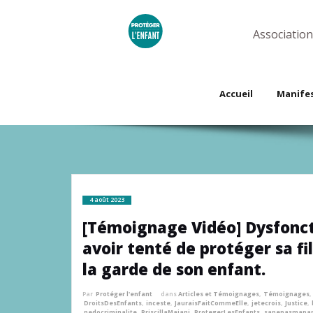
Skip
to
content
Association
Accueil
Manife
4 août 2023
[Témoignage Vidéo] Dysfonct
avoir tenté de protéger sa fi
la garde de son enfant.
Par
Protéger l'enfant
dans
Articles et Témoignages
,
Témoignages
,
DroitsDesEnfants
,
inceste
,
JauraisFaitCommeElle
,
jetecrois
,
Justice
,
pedocriminalite
,
PriscillaMajani
,
ProtegerLesEnfants
,
sapepasmapar