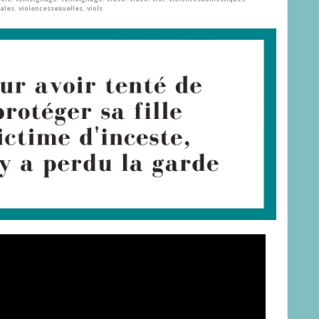
iales
,
violencessexuelles
,
viols