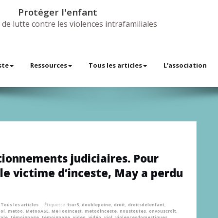
Protéger l'enfant
 de lutte contre les violences intrafamiliales
ste
Ressources
Tous les articles
L’association
ionnements judiciaires. Pour
lle victime d’inceste, May a perdu
Tous les articles
Étiquette
1sur5
,
doublepeine
,
droit
,
droitsdelenfant
,
loi
,
metoo
,
MetooASE
,
MeTooIncest
,
metooinceste
,
noustoutes
,
onvouscroit
,
ole
,
témoignage
,
temoignage
,
video
,
vidéo
,
viol
,
violencesdomestiques
,