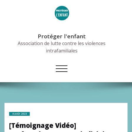
Skip
to
content
Protéger l'enfant
Association de lutte contre les violences
intrafamiliales
Afficher/masquer
la
navigation
4 août 2023
[Témoignage Vidéo]