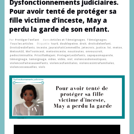
Dysfonctionnements judiciaires.
Pour avoir tenté de protéger sa
fille victime d’inceste, May a
perdu la garde de son enfant.
Par
Protéger l'enfant
dans
Articles et Témoignages
,
Témoignages
,
Tous les articles
Étiquette
1sur5
,
doublepeine
,
droit
,
droitsdelenfant
,
DroitsDesEnfants
,
inceste
,
JauraisFaitCommeElle
,
jetecrois
,
Justice
,
loi
,
metoo
,
MetooASE
,
MeTooIncest
,
metooinceste
,
noustoutes
,
onvouscroit
,
pedocriminalite
,
PriscillaMajani
,
ProtegerLesEnfants
,
sapepasmaparole
,
témoignage
,
temoignage
,
video
,
vidéo
,
viol
,
violencesdomestiques
,
violencesfaitesauxenfants
,
violencesfamiliales
,
violencesintrafamiliales
,
violencessexuelles
,
viols