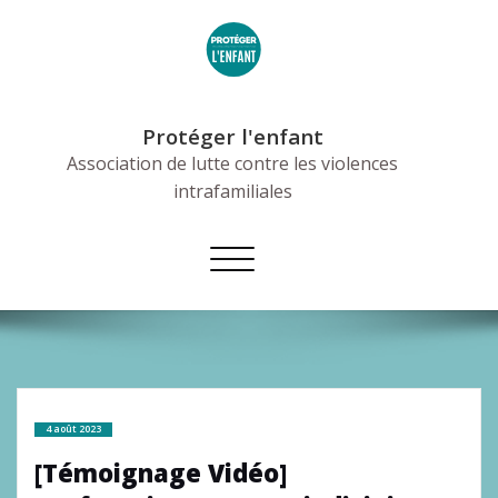
Skip
to
content
Protéger l'enfant
Association de lutte contre les violences
intrafamiliales
Afficher/masquer
la
navigation
4 août 2023
[Témoignage Vidéo]