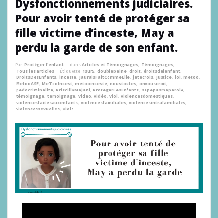
Dysfonctionnements judiciaires.
Pour avoir tenté de protéger sa
fille victime d’inceste, May a
perdu la garde de son enfant.
Par
Protéger l'enfant
dans
Articles et Témoignages
,
Témoignages
,
Tous les articles
Étiquette
1sur5
,
doublepeine
,
droit
,
droitsdelenfant
,
DroitsDesEnfants
,
inceste
,
JauraisFaitCommeElle
,
jetecrois
,
Justice
,
loi
,
metoo
,
MetooASE
,
MeTooIncest
,
metooinceste
,
noustoutes
,
onvouscroit
,
pedocriminalite
,
PriscillaMajani
,
ProtegerLesEnfants
,
sapepasmaparole
,
témoignage
,
temoignage
,
video
,
vidéo
,
viol
,
violencesdomestiques
,
violencesfaitesauxenfants
,
violencesfamiliales
,
violencesintrafamiliales
,
violencessexuelles
,
viols