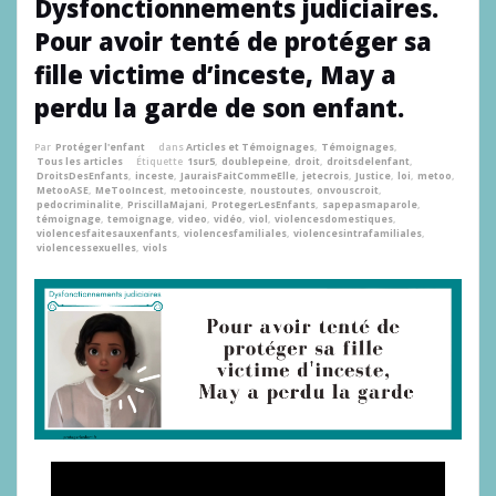
Dysfonctionnements judiciaires.
Pour avoir tenté de protéger sa
fille victime d’inceste, May a
perdu la garde de son enfant.
Par
Protéger l'enfant
dans
Articles et Témoignages
,
Témoignages
,
Tous les articles
Étiquette
1sur5
,
doublepeine
,
droit
,
droitsdelenfant
,
DroitsDesEnfants
,
inceste
,
JauraisFaitCommeElle
,
jetecrois
,
Justice
,
loi
,
metoo
,
MetooASE
,
MeTooIncest
,
metooinceste
,
noustoutes
,
onvouscroit
,
pedocriminalite
,
PriscillaMajani
,
ProtegerLesEnfants
,
sapepasmaparole
,
témoignage
,
temoignage
,
video
,
vidéo
,
viol
,
violencesdomestiques
,
violencesfaitesauxenfants
,
violencesfamiliales
,
violencesintrafamiliales
,
violencessexuelles
,
viols