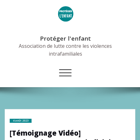
Skip
to
content
Protéger l'enfant
Association de lutte contre les violences
intrafamiliales
Afficher/masquer
la
navigation
4 août 2023
[Témoignage Vidéo]