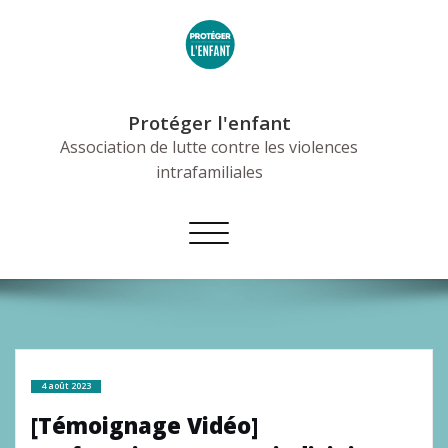
Skip
to
content
Protéger l'enfant
Association de lutte contre les violences
intrafamiliales
Afficher/masquer
la
navigation
4 août 2023
[Témoignage Vidéo]