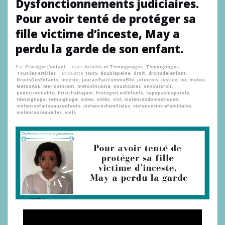
Dysfonctionnements judiciaires.
Pour avoir tenté de protéger sa
fille victime d’inceste, May a
perdu la garde de son enfant.
Par
Protéger l'enfant
dans
Articles et Témoignages
,
Témoignages
,
Tous les articles
Étiquette
1sur5
,
doublepeine
,
droit
,
droitsdelenfant
,
DroitsDesEnfants
,
inceste
,
JauraisFaitCommeElle
,
jetecrois
,
Justice
,
loi
,
metoo
,
MetooASE
,
MeTooIncest
,
metooinceste
,
noustoutes
,
onvouscroit
,
pedocriminalite
,
PriscillaMajani
,
ProtegerLesEnfants
,
sapepasmaparole
,
témoignage
,
temoignage
,
video
,
vidéo
,
viol
,
violencesdomestiques
,
violencesfaitesauxenfants
,
violencesfamiliales
,
violencesintrafamiliales
,
violencessexuelles
,
viols