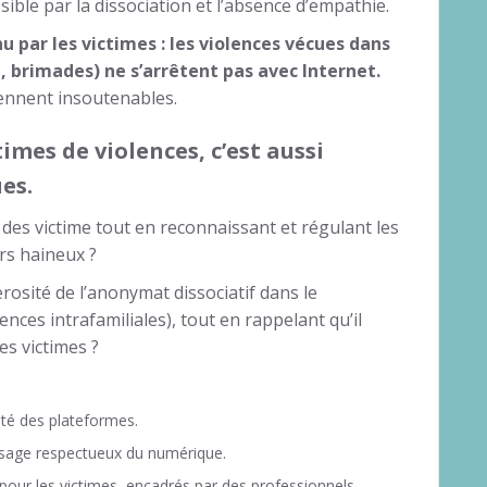
ble par la dissociation et l’absence d’empathie.
 par les victimes : les violences vécues dans
, brimades) ne s’arrêtent pas avec Internet.
viennent insoutenables.
times de violences, c’est aussi
es.
es victime tout en reconnaissant et régulant les
rs haineux ?
osité de l’anonymat dissociatif dans le
ences intrafamiliales), tout en rappelant qu’il
es victimes ?
ité des plateformes.
 usage respectueux du numérique.
our les victimes, encadrés par des professionnels.