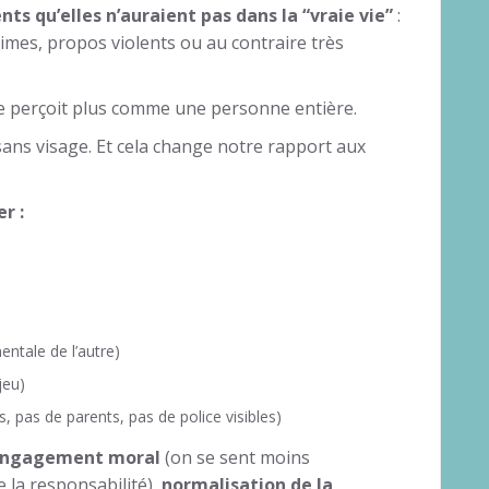
s qu’elles n’auraient pas dans la “vraie vie”
:
times, propos violents ou au contraire très
e perçoit plus comme une personne entière.
ans visage. Et cela change notre rapport aux
r :
entale de l’autre)
jeu)
s, pas de parents, pas de police visibles)
engagement moral
(on se sent moins
e la responsabilité),
normalisation de la