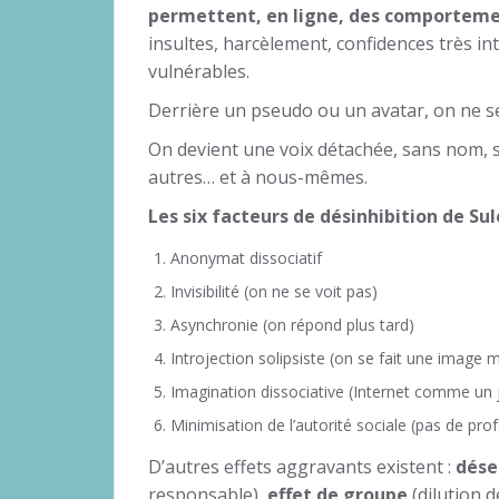
permettent, en ligne, des comportement
insultes, harcèlement, confidences très in
vulnérables.
Derrière un pseudo ou un avatar, on ne s
On devient une voix détachée, sans nom, s
autres… et à nous-mêmes.
Les six facteurs de désinhibition de Sule
Anonymat dissociatif
Invisibilité (on ne se voit pas)
Asynchronie (on répond plus tard)
Introjection solipsiste (on se fait une image m
Imagination dissociative (Internet comme un 
Minimisation de l’autorité sociale (pas de prof
D’autres effets aggravants existent :
dés
responsable),
effet de groupe
(dilution d