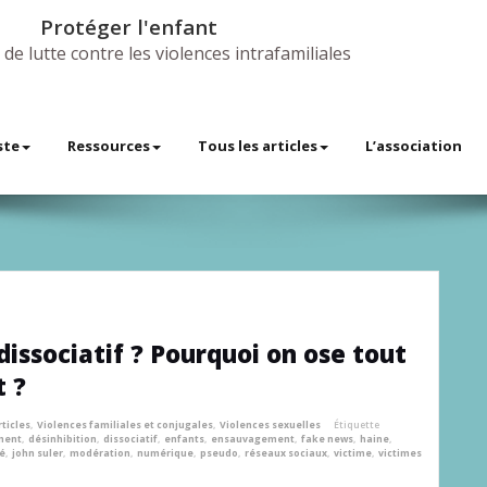
Protéger l'enfant
 de lutte contre les violences intrafamiliales
ste
Ressources
Tous les articles
L’association
issociatif ? Pourquoi on ose tout
t ?
rticles
,
Violences familiales et conjugales
,
Violences sexuelles
Étiquette
ment
,
désinhibition
,
dissociatif
,
enfants
,
ensauvagement
,
fake news
,
haine
,
té
,
john suler
,
modération
,
numérique
,
pseudo
,
réseaux sociaux
,
victime
,
victimes