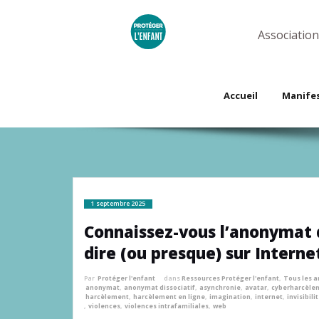
Skip
to
content
Association
Accueil
Manife
1 septembre 2025
Connaissez-vous l’anonymat d
dire (ou presque) sur Interne
Par
Protéger l'enfant
dans
Ressources Protéger l'enfant
,
Tous les a
anonymat
,
anonymat dissociatif
,
asynchronie
,
avatar
,
cyberharcèle
harcèlement
,
harcèlement en ligne
,
imagination
,
internet
,
invisibili
,
violences
,
violences intrafamiliales
,
web