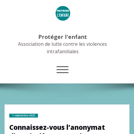
Skip
to
content
Protéger l'enfant
Association de lutte contre les violences
intrafamiliales
Afficher/masquer
la
navigation
1 septembre 2025
Connaissez-vous l’anonymat