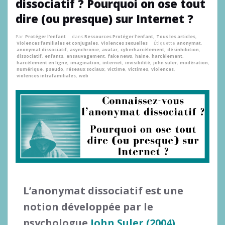
dissociatif ? Pourquoi on ose tout
dire (ou presque) sur Internet ?
Par
Protéger l'enfant
dans
Ressources Protéger l'enfant
,
Tous les articles
,
Violences familiales et conjugales
,
Violences sexuelles
Étiquette
anonymat
,
anonymat dissociatif
,
asynchronie
,
avatar
,
cyberharcèlement
,
désinhibition
,
dissociatif
,
enfants
,
ensauvagement
,
fake news
,
haine
,
harcèlement
,
harcèlement en ligne
,
imagination
,
internet
,
invisibilité
,
john suler
,
modération
,
numérique
,
pseudo
,
réseaux sociaux
,
victime
,
victimes
,
violences
,
violences intrafamiliales
,
web
L’anonymat dissociatif
est une
notion développée par le
psychologue
John Suler (2004)