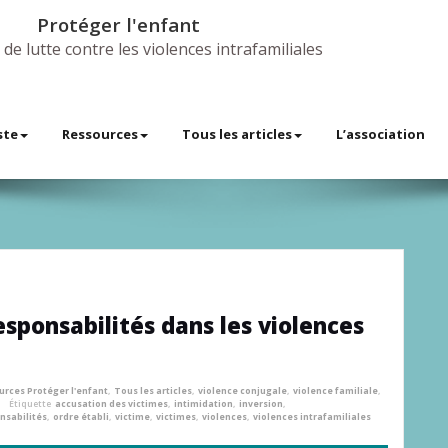
Protéger l'enfant
 de lutte contre les violences intrafamiliales
ste
Ressources
Tous les articles
L’association
responsabilités dans les violences
urces Protéger l'enfant
,
Tous les articles
,
violence conjugale
,
violence familiale
,
Étiquette
accusation des victimes
,
intimidation
,
inversion
,
nsabilités
,
ordre établi
,
victime
,
victimes
,
violences
,
violences intrafamiliales