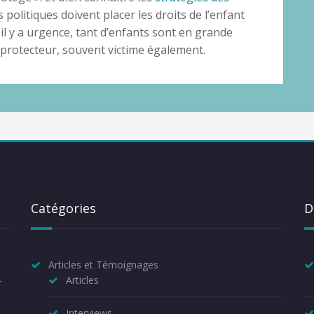
 politiques doivent placer les droits de l’enfant
il y a urgence, tant d’enfants sont en grande
t protecteur, souvent victime également.
Catégories
D
Articles et Témoignages
Articles
r
Interviews