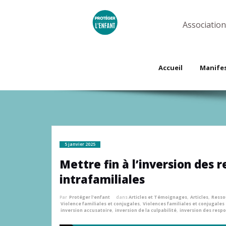
Skip
to
content
Association
Accueil
Manife
5 janvier 2025
Mettre fin à l’inversion des 
intrafamiliales
Par
Protéger l'enfant
dans
Articles et Témoignages
,
Articles
,
Resso
Violence familiales et conjugales
,
Violences familiales et conjugales
inversion accusatoire
,
inversion de la culpabilité
,
inversion des respo