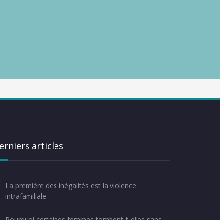
erniers articles
La première des inégalités est la violence
intrafamiliale
Pourquoi certaines femmes tombent-t-elles sans