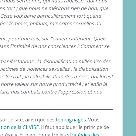
ui nous sermonne, qui nous rabaisse ; qui nous
ns tort ; que nous ne méritons rien de bon, que
ette voix parle particulièrement fort quand
e : femmes, enfants, minorités sexuelles ou
ur, pour une fois, sur l’ennemi intérieur. Quels
dans l’intimité de nos consciences ? Comment se
nifestations : la disqualification millénaire des
ctimes de violences sexuelles ; la diabolisation
 le croit ; la culpabilisation des mères, qui lui est
 notre valeur sur notre productivité ; et enfin la
dans nos combats contre l’oppression et nos
sur ce site, ainsi que des
témoignages
. Vous
tion de la CIIVISE
. Il faut appliquer le principe de
protège ». Et bien connaitre les
stratégies des