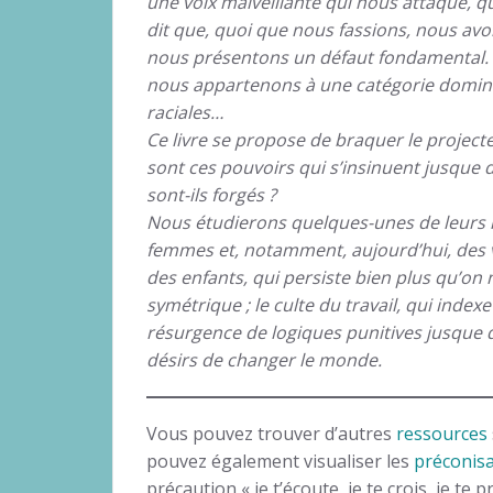
une voix malveillante qui nous attaque, q
dit que, quoi que nous fassions, nous avo
nous présentons un défaut fondamental. C
nous appartenons à une catégorie dominé
raciales…
Ce livre se propose de braquer le projecte
sont ces pouvoirs qui s’insinuent jusque 
sont-ils forgés ?
Nous étudierons quelques-unes de leurs ma
femmes et, notamment, aujourd’hui, des vi
des enfants, qui persiste bien plus qu’on ne
symétrique ; le culte du travail, qui indexe
résurgence de logiques punitives jusque 
désirs de changer le monde.
Vous pouvez trouver d’autres
ressources
pouvez également visualiser les
préconisa
précaution « je t’écoute, je te crois, je te 