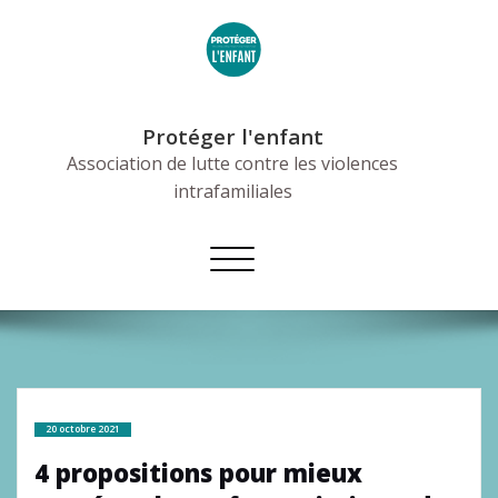
Skip
to
content
Protéger l'enfant
Association de lutte contre les violences
intrafamiliales
Afficher/masquer
la
navigation
20 octobre 2021
4 propositions pour mieux