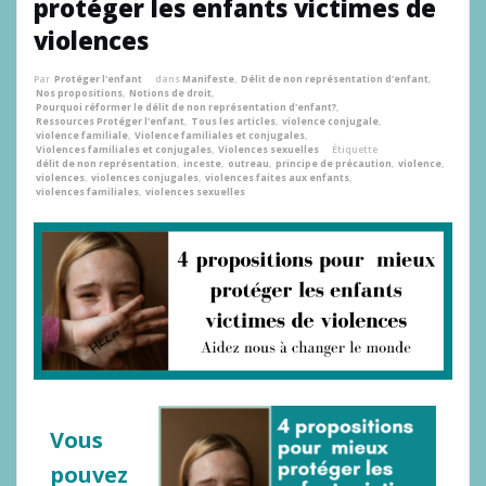
protéger les enfants victimes de
violences
Par
Protéger l'enfant
dans
Manifeste
,
Délit de non représentation d'enfant
,
Nos propositions
,
Notions de droit
,
Pourquoi réformer le délit de non représentation d'enfant?
,
Ressources Protéger l'enfant
,
Tous les articles
,
violence conjugale
,
violence familiale
,
Violence familiales et conjugales
,
Violences familiales et conjugales
,
Violences sexuelles
Étiquette
délit de non représentation
,
inceste
,
outreau
,
principe de précaution
,
violence
,
violences
,
violences conjugales
,
violences faites aux enfants
,
violences familiales
,
violences sexuelles
Vous
pouvez