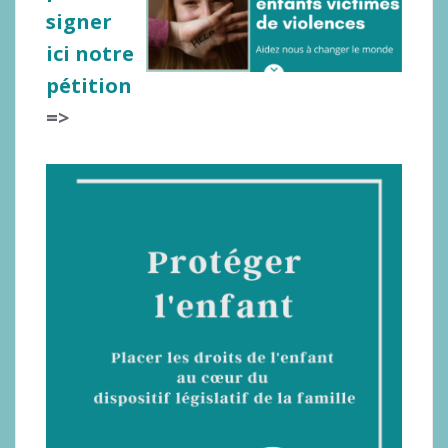
signer
ici notre
pétition
=>